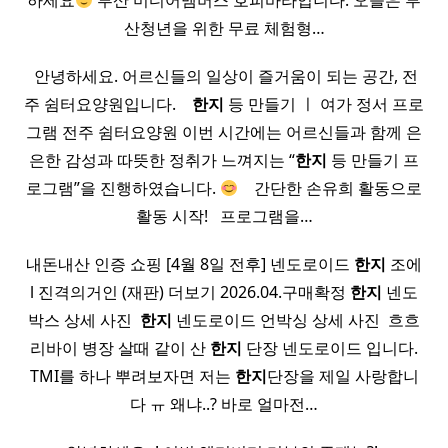
하세요
부산 미디어멤버스 호피바라입니다. 오늘은 부
산청년을 위한 무료 체험형…
​ 안녕하세요. 어르신들의 일상이 즐거움이 되는 공간, 전
주 쉼터요양원입니다. ​ ​ ​
한지
등 만들기 ㅣ 여가 정서 프로
그램 전주 쉼터요양원 이번 시간에는 어르신들과 함께 은
은한 감성과 따뜻한 정취가 느껴지는 “
한지
등 만들기 프
로그램”을 진행하였습니다.
​ ​ ​ 간단한 손유희 활동으로
활동 시작! ​ ​ 프로그램을…
내돈내산 인증 쇼핑 [4월 8일 전후] 넨도로이드
한지
조에
l 진격의거인 (재판) 더보기 2026.04.구매확정
한지
넨도
박스 상세 사진 ​
한지
넨도로이드 언박싱 상세 사진 ​ 흐흐
리바이 병장 살때 같이 산
한지
단장 넨도로이드 입니다.
TMI를 하나 뿌려보자면 저는
한지
단장을 제일 사랑합니
다 ㅠ 왜냐..? 바로 얼마전…