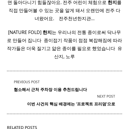
면 돌아다니기 힘들잖아요. 전주 어린이 체험으로
한지
를
직접 만들어볼 수 있는 곳을 알게 돼서 오랜만에 전주 다
녀왔어요. ​ ​ ​ 전주천년한지관…
[NATURE FOLD]
한지
는 우리나의 전통 종이로써 닥나무
로 만들어 집니다 ​ 종이접기 작품이 점점 복잡해짐에 따라
작가들은 더욱 질기고 얇은 종이를 필요로 했었습니다 ​ 유
산지, 노루
<span
PREVIOUS POST
class="nav-
협소해서 근처 주차장 이용 추천드립니다 ​
subtitle
NEXT POST
screen-
이번 사건의 핵심 배경에는 ‘프로젝트 프리덤’으로
reader-
text">Page</span>
RELATED POSTS