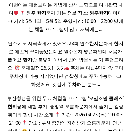
이번에는 체험보다는 가볍게 산책 느낌으로 다녀왔답니
다
원주
한지
축제 기본 정보 장소: 원주
한지
테마파
크 기간: 5월 1일 ~ 5월 5일 운영시간: 10:00 ~ 22:00 낮에
는 체험 프로그램이 많고 저녁에는…
원주에도 지역축제가 있어요! 28회 원주
한지
문화제
한지
로 예쁘게 꾸며놓았는데요 원주온지 몇년째인데 처음가
봤어요
한지
랑 불빛이 예뻐서 밤에 방문하는 거 추천드려
요!
축제일정 26.5.1~5.5
주차는 더샵4단지 앞 공터
주차장에 가능 자리없다면 검찰청에도 주차가능하다고
하셨어요 ​ 갓길에 주차하는 분도…
부산청년을 위한 무료 체험형 프로그램 ‘오밀조밀 클래스’
한지
공예 체험 후기! 중앙역 오름라운지에서 즐기는 감성
취미와 힐링 시간 소개
기간 : 2026.04.23.(목) 19:00 ~
21:00
장소 : 부산 중앙역 지하상가 오름라운지 ​ 안녕