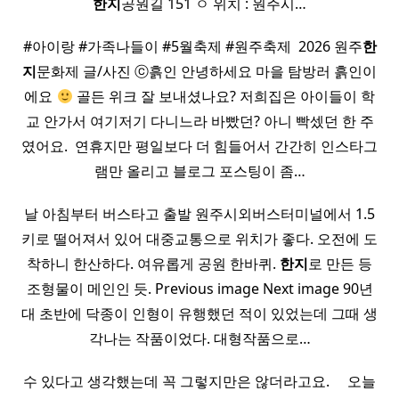
한지
공원길 151 ㅇ 위치 : 원주시…
#아이랑 #가족나들이 #5월축제 #원주축제 ​ 2026 원주
한
지
문화제 글/사진 ⓒ흙인 안녕하세요 마을 탐방러 흙인이
에요
골든 위크 잘 보내셨나요? 저희집은 아이들이 학
교 안가서 여기저기 다니느라 바빴던? 아니 빡셌던 한 주
였어요. ​ 연휴지만 평일보다 더 힘들어서 간간히 인스타그
램만 올리고 블로그 포스팅이 좀…
날 아침부터 버스타고 출발 원주시외버스터미널에서 1.5
키로 떨어져서 있어 대중교통으로 위치가 좋다. 오전에 도
착하니 한산하다. 여유롭게 공원 한바퀴.
한지
로 만든 등
조형물이 메인인 듯. Previous image Next image 90년
대 초반에 닥종이 인형이 유행했던 적이 있었는데 그때 생
각나는 작품이었다. 대형작품으로…
수 있다고 생각했는데 꼭 그렇지만은 않더라고요. ​ ​ ​ ​ 오늘