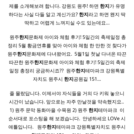
제를 소개해보려 합니다. 강원도 원주! 하면
한지
가 유명
하다는 사실 다들 알고 계신가요?
한지
라고 하면 왠지 딱
딱하고 어렵게 느껴지실 수도 있는데요…
​ 원주
한지
문화제 아이와 체험 후기! 5일간의 축제일정 총
정리 5월 황금연휴를 맞아 아이와 체험 한 만한 것 찾다가
원주
한지
문화제에 다녀왔어요. ​ 5월1일 첫날 다녀온 따끈
따끈한 원주
한지
문화제 아이와 체험 후기! 5일간의 축제
일정 총정리 궁금하시죠?? ​ 원주
한지
테마파크 강원특별
자치도 원주시
한지
공원길 151…
줄 몰랐답니다. 이제서야 자식들을 거의 다 키워 놓으니
시간이 났습니다. 앞으로는 자주 만날것을 약속했지요.. ​
1) 원주 문막 동화마을 수목원 2) 원주
한지
테마파크 ​ 이
순서대로 포스팅을 해 보겠습니다. ​ 안녕하세요 LOVe 시
애틀입니다. ​ ​ 원주
한지
테마파크 강원특별자치도 원주시