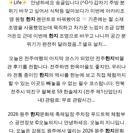
Life
​ ​ 안녕하세요 송글입니다 (^O^) 갑자기 주방 분
위기 바꾸고 싶어서 식탁등 알아보다가 이번에 아카리조
명 원형
한지
펜던트로 바꿔봤어요
기존에는 철 소재
조명을 사용했었는데 묵직하고 차가운 느낌이 조금 강했
거든요 근데 이번에
한지
조명으로 바꾸고 나니까 공간 분
위기가 완전히 달라졌음..!! 셀프 설치…
오늘은 전주여행의 마지막 코스가 되었던 전주
한지
박물
관 후기를 전합니다. 전주하면 한옥마을도 좋지만, 우리나
라 전통 종이인
한지
의 역사를 한눈에 보고 직접 체험까지
할 수 있는 이곳도 빼놓을 수 없는 필수 코스랍니다. 전북
전주시 덕진구 팔복로 59 한솔제지 (전주 제1산업단지
내) 관람료: 무료 관람시간…
2026 원주
한지
문화제 축제일정 주차장 푸드트럭 체험부
스 공연정보 ©오늘의지니 안녕하세요. 오늘의 지니입니
다. 오늘은 강원도 원주에서 열리는 2026 원주
한지
문화