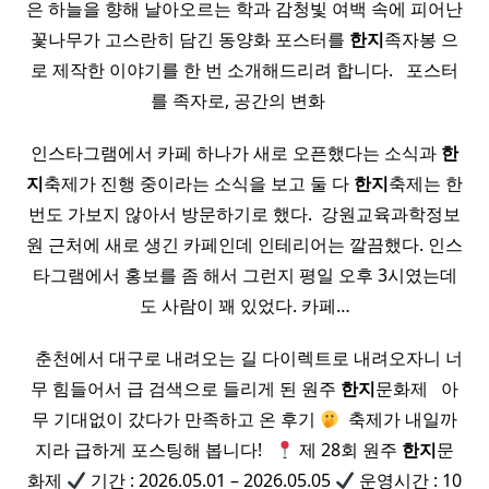
은 하늘을 향해 날아오르는 학과 감청빛 여백 속에 피어난
꽃나무가 고스란히 담긴 동양화 포스터를
한지
족자봉 으
로 제작한 이야기를 한 번 소개해드리려 합니다. ​ ​ 포스터
를 족자로, 공간의 변화 ​ ​ ​
인스타그램에서 카페 하나가 새로 오픈했다는 소식과
한
지
축제가 진행 중이라는 소식을 보고 둘 다
한지
축제는 한
번도 가보지 않아서 방문하기로 했다. ​ 강원교육과학정보
원 근처에 새로 생긴 카페인데 인테리어는 깔끔했다. 인스
타그램에서 홍보를 좀 해서 그런지 평일 오후 3시였는데
도 사람이 꽤 있었다. 카페…
​ ​ 춘천에서 대구로 내려오는 길 다이렉트로 내려오자니 너
무 힘들어서 급 검색으로 들리게 된 원주
한지
문화제 ​ ​ 아
무 기대없이 갔다가 만족하고 온 후기
​ 축제가 내일까
지라 급하게 포스팅해 봅니다! ​ ​
제 28회 원주
한지
문
화제
기간 : 2026.05.01 – 2026.05.05
운영시간 : 10