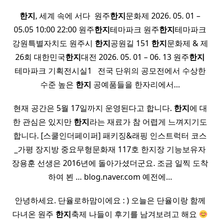
한지
, 세계 속에 서다 ​ 원주
한지
문화제 2026. 05. 01 –
05.05 10:00 22:00 원주
한지
테마파크 원주
한지
테마파크
강원특별자치도 원주시
한지
공원길 151
한지
문화제 & 제
26회 대한민국
한지
대전 2026. 05. 01 – 06. 13 원주
한지
테마파크 기획전시실1 ​ ​ 전국 단위의 공모전에서 수상한
수준 높은
한지
공예품들을 한자리에서…
현재 공간은 5월 17일까지 운영된다고 합니다.
한지
에 대
한 관심은 있지만
한지
라는 재료가 참 어렵게 느껴지기도
합니다. [스쿨인더페이퍼] 패키징&래핑 인스트럭터 코스
_가평 장지방 중요무형문화재 117호 한지장 기능보유자
장용훈 선생은 2016년에 돌아가셨더군요. 조금 일찍 도착
하여 뵌 … blog.naver.com 예전에…
안녕하세요. 단율로하맘이에요 : ) 오늘은 단율이랑 함께
다녀온 원주
한지
축제 나들이 후기를 남겨보려고 해요