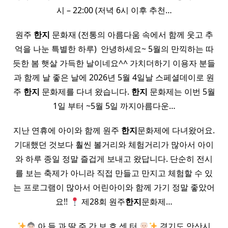
시 – 22:00 (저녁 6시 이후 추천…
원주
한지
문화재 (전통의 아름다움 속에서 함께 웃고 추
억을 나눈 특별한 하루) ​ 안녕하세요~ 5월의 만끽하는 따
듯한 봄 햇살 가득한 날이네요^^ 가치더하기 이용자 분들
과 함께 날 좋은 날에 2026년 5월 4일날 스페셜데이로 원
주
한지
문화제를 다녀 왔습니다.
한지
문화제는 이번 5월
1일 부터 ~5월 5일 까지아름다운…
지난 연휴에 아이와 함께 원주
한지
문화제에 다녀왔어요.
기대했던 것보다 훨씬 볼거리와 체험거리가 많아서 아이
와 하루 종일 정말 즐겁게 보내고 왔답니다. 단순히 전시
를 보는 축제가 아니라 직접 만들고 만지고 체험할 수 있
는 프로그램이 많아서 어린아이와 함께 가기 정말 좋았어
요!!
제28회 원주
한지
문화제…
아 들 과 딸 주 간 보 호 센 터
경기도 안산시