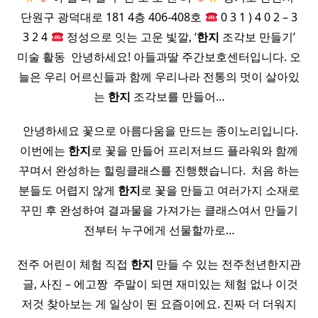
단원구 광덕대로 181 4층 406-408호
0 3 1 ) 4 0 2 – 3
3 2 4
정성으로 잇는 고운 빛깔, ‘
한지
조각보 만들기’
미술 활동 ​ 안녕하세요! 아들과딸 주간보호센터입니다. 오
늘은 우리 어르신들과 함께 우리나라 전통의 멋이 살아있
는
한지
조각보를 만들어…
​ 안녕하세요 꽃으로 아름다움을 만드는 종이노리입니다.
이번에는
한지
로 꽃을 만들어 프리저브드 플라워와 함께
꾸며서 완성하는 힐링클래스를 진행했습니다. ​ 처음 하는
분들도 어렵지 않게
한지
로 꽃을 만들고 여러가지 소재로
꾸민 후 완성하여 결과물을 가져가는 클래스여서 만들기
전부터 누구에게 선물할까로…
전주 어린이 체험 직접
한지
만들 수 있는 전주천년한지관​
​ 글, 사진 – 에고짱 ​ 주말이 되면 재미있는 체험 없나 이것
저것 찾아보는 게 일상이 된 요즘이에요. 진짜 더 더워지