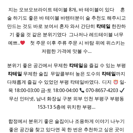
지는 오브오브라이트 테이블 8개, 바 테이블이 있다 ​ ​ ​ ​ 혼
술 하기도 좋은 바 테이블 바텐터분이 술 추천도 해주시고
만드는 것도 바로 보여서 혼자 와서 간단히
칵테일
한잔하
기 좋을 것 같은 분위기였다 ​ 그나저나 레드테이블 너무
예쁘..
​ ​ ​ 첫 주문 이후 주류 주문 시 바탐 위에 위스키는
저렴한 가격에 맛볼 수…
분위기 좋은 공간에서 무제한
칵테일
을 즐길 수 있는 부평
칵테일
무제한 술집 ​ 무알콜부터 높은 도수의
칵테일
까지
다채롭게 즐길 수 있었던 부평 칵테일바였다. ​ 디지
일-
목 18:00-03:00 금-토 18:00-04:00
070-8657-4203
무선 인터넷, 남녀 화장실 구분 외부 인천 부평구 부평동
153-13 5층에 위치한 부평…
합정에서 분위기 좋은 술집이나 조용하게 이야기 나누기
좋은 공간을 찾고 있다면 꼭 한 번은 추천하고 싶은 곳이