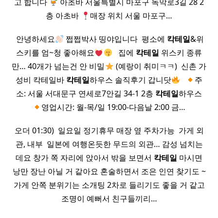
고 합니다
아초바 서울특별시 마포구 독막로3길 28 2
층 아초바
매장 위치 서울 마포구…
​ 안녕하세요
쩝쩝박사 띵야입니다 ​ 평소에
칵테일
&위
스키를 엄~청 좋아해요
​ ​ 집에
칵테일
위스키 종류
만… 40개가 넘는건 안 비밀
(예랑이 취미ㅋㅋ) ​ 신촌 가
성비 칵테일바
칵테일
하우스 솔직후기 갑니닷
​ ​
주
소: 서울 서대문구 연세로7안길 34-1 2층
칵테일
하우스
영업시간: 월-목/일 19:00-다음날 2:00 금…
오더 01:30) ​ 일요일 정기휴무 매장 옆 주차가능 ​ 가게 외
관, 내부 ​ 일본에 여행온듯한 무드의 외관… 감성 넘치는
데요 창가 쪽 자리에 앉아서 밖을 보면서
칵테일
마시면
낭만 장난 아닐 거 같아요 혼술하면서 조은 인연 찾기도 ~
가게 안쪽 분위기는 소개팅 2차로 들리기도 좋을 거 같고
조명이 예뻐서 친구들끼리…