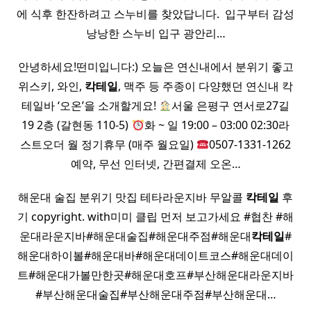
에 식후 한잔하려고 스누비를 찾았답니다. ​ 입구부터 감성
낭낭한 스누비 입구 광안리…
안녕하세요!떤미입니다:) 오늘은 연신내에서 분위기 좋고
위스키, 와인,
칵테일
, 맥주 등 주종이 다양했던 연신내 칵
테일바 ‘오온’을 소개할게요!
서울 은평구 연서로27길
19 2층 (갈현동 110-5)
화 ~ 일 19:00 – 03:00 02:30라
스트오더 월 정기휴무 (매주 월요일)
0507-1331-1262
예약, 무선 인터넷, 간편결제 오온…
해운대 술집 분위기 맛집 테타라운지바 무알콜
칵테일
후
기 copyright. with미미 클립 먼저 보고가세요 #협찬 #해
운대라운지바#해운대술집#해운대주점#해운대
칵테일
#
해운대하이볼#해운대바#해운대데이트코스#해운대데이
트#해운대가볼만한곳#해운대호프#부산해운대라운지바
#부산해운대술집#부산해운대주점#부산해운대…