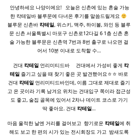
​ 안녕하세요 나양이에요! ​ ​ 오늘은 신촌에 있는 혼술 가능
한 칵테일바 블루문에 다녀온 후기를 말씀드릴게요
​
블루문 신촌바
칵테일
, 위스키, 맥주, 하이볼, 와인 등 블루
문 신촌 서울특별시 마포구 신촌로12다길 6 1층 신촌 혼
술 가능한 블루문은 신촌역 7번과 8번 출구로 나오면 걸
어서 10분 이내로 도착할 수…
​ ​ ​ 건대
칵테일
언리미티드바 ​ ​ ​ ​ 건대에서 가성비 좋게
칵
테일
즐기고 싶을 때 찾기 좋은 곳 발견했어요ㅎㅎ 바로
건대
칵테일
언리미티드바인데, 이름 그대로 제대로 즐기
고 온 곳이라 기록 남겨요 위치는 건대입구 쪽이라 접근성
도 좋고, 술집 골목에 있어서 2차나 데이트 코스로 가기
딱 좋아요. 건대
칵테일
…
마음 울적한 날엔 거리를 걸어보고 ​ 향기로운
칵테일
에 취
해도 보고 한 편의 시가 있는 전시회장도 가고 ​ 밤새도록