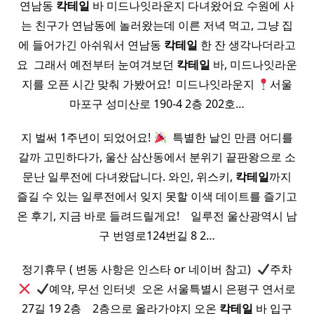
연남동
칵테일
바 미드나잇라운지 다녀왔어요 수원에 사
는 친구가 연남동에 놀러왔는데 이른 저녁 먹고, 그냥 집
에 들어가긴 아쉬워서 연남동
칵테일
한 잔 생각나더라고
요 ​ 그래서 예전부터 눈여겨보던
칵테일
바, 미드나잇라운
지를 오픈 시간 맞춰 가봤어요! ​ 미드나잇라운지​
서울
마포구 성미산로 190-4 2층 202호…
지 벌써 1주년이 되었어요!
​ 특별한 날인 만큼 어디를
갈까 고민하다가, 울산 삼산동에서 분위기 끝판왕으로 소
문난 일루전에 다녀왔답니다. 와인, 위스키,
칵테일
까지
즐길 수 있는 일루전에서 잊지 못할 이색 데이트를 즐기고
온 후기, 지금 바로 들려드릴게요! ​ ​ ​ 일루전 울산광역시 남
구 번영로124번길 8 2…
정기휴무 ( 변동 사항은 인스타 or 네이버 참고) ​
주차
​
예약, 무선 인터넷 ​ 오온 서울특별시 은평구 연서로
27길 19 2층 ​ ​ ​ 2층으로 올라가야지 오온
칵테일
바 입구