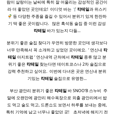
람이 살랑이는 날씨에 특히 잘 어울리는 감성적인 공간이
라 더 좋았던 곳인데요! ​ 이디엇 바는
칵테일
과 위스키
등 다양한 주종을 즐길 수 있어서 분위기 있게 한잔하
기 딱 좋은 곳이랍니다. ​ ​ 많은 흑석동 술집 중 이런 감성
칵테일
바가 있는지 다들…
분위기 좋은 술집 찾다가 우연히 방문한 곳인데 생각보다
너무 만족해서 꼭 소개하고 싶었던 곳이에요. ​ ‘ 연신내
칵
테일
아지트펍 ‘ 연신내역 근처에서
칵테일
종류 많고 분
위기 좋은
칵테일
찾는다면 데이트코스나 2차 술집으로
강력 추천하고 싶어요. ​ 이번에 다녀온 곳은 연신내 분위
기있는
칵테일
술집으로 유명한…
​ ​ ​ 부산 광안리 분위기 좋은
칵테일
바 SNOO’B 스누비 ​ 주
말에 오랜만에 광안리 해수욕장으로 외출 광안리에서 밥
도 먹고 술도 먹고, 드론쇼도 보면서 하루를 보내는 중에,
특히 기억에 남고 너무나 좋았던 곳! ​ ​ ​ 초저녁에 해지기 전