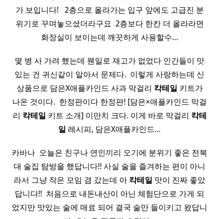
가 보입니다! ​ ​ 2층으로 올라가는 입구 앞에도 고급진 분
위기로 꾸며놓으셨더라구요 ​ 2층보다 한칸 더 올라라면
화장실이 보이는데 깨끗하게 사용할수…
몇 병 사 가려 했는데 웬일로 재고가 없었다 인간들이 맛
있는 건 귀신같이 알아서 문제다. ​ 이렇게 사랑하는데 신
상품으로 담은X애플카인드 사과 막걸리
칵테일
키트가
나온 것이다. ​ 한정판이다 한정판! [담은×애플카인드 막걸
리
칵테일
키트 소개] 이만치 크다. 이게 바로 막걸리
칵테
일
레시피, 담은X애플카인드…
카바나 ​ 오늘은 친구나 연인끼리 오기에 분위기 좋은 전북
대 술집 탐방을 했답니다!! 사실 술을 즐겨하는 편이 아니
라서 그냥 작은 모임 겸 갔는데 아
칵테일
맛이 진짜 좋았
답니다!! ​ 처음으로 내돈내산이 아닌 체험단으로 가게 되
었지만 맛있는 술에 매료 되어 결국 술만 들이키고 왔답니