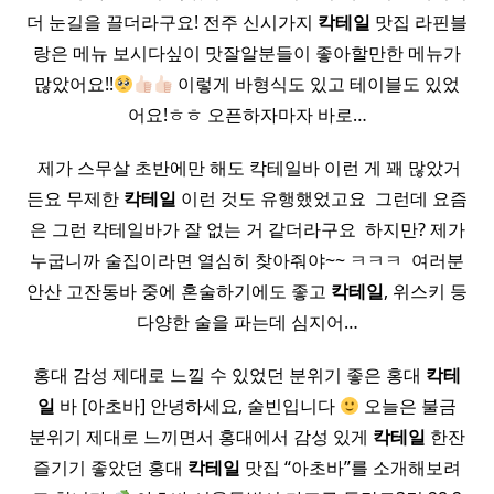
더 눈길을 끌더라구요! 전주 신시가지
칵테일
맛집 라핀블
랑은 메뉴 보시다싶이 맛잘알분들이 좋아할만한 메뉴가
많았어요!!
이렇게 바형식도 있고 테이블도 있었
어요!ㅎㅎ 오픈하자마자 바로…
​ 제가 스무살 초반에만 해도 칵테일바 이런 게 꽤 많았거
든요 무제한
칵테일
이런 것도 유행했었고요 ​ 그런데 요즘
은 그런 칵테일바가 잘 없는 거 같더라구요 ​ 하지만? 제가
누굽니까 술집이라면 열심히 찾아줘야~~ ㅋㅋㅋ ​ 여러분
안산 고잔동바 중에 혼술하기에도 좋고
칵테일
, 위스키 등
다양한 술을 파는데 심지어…
홍대 감성 제대로 느낄 수 있었던 분위기 좋은 홍대
칵테
일
바 [아초바] 안녕하세요, 술빈입니다
오늘은 불금
분위기 제대로 느끼면서 홍대에서 감성 있게
칵테일
한잔
즐기기 좋았던 홍대
칵테일
맛집 “아초바”를 소개해보려