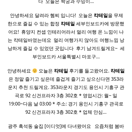
다 ​ 오늘은 짝궁과 수밍이…
​ 안녕하세요 달려라 혬찌 입니다! ​ 오늘은
칵테일
을 무제
한으로 즐길 수 있는 합정
칵테일
세부인보드카에 방문했
어요! ​ 휴양지 컨셉 인테리어라서 멀리 여행 온 느낌이 나
는 칵테일바였는데요 ​ 멀리 여행가지 않아도 여행느낌 낭
낭하게 즐길 수 있었던 곳입니다 ​ 후기 남겨드릴게요~ ​ 세
부인보드카 서울특별시 마포구…
안녕하세요
오늘은
칵테일
후기를 들고왔어요.
칵테일
은 정말 즐기고 싶은데 즐겁게 즐기고 싶으신다면 353라
운지 추천 드릴게요. 353라운지 경기도 용인시 기흥구 관
곡로 92 신건프라자 3층 302호 * 영업시간: 월~ 일
19:00~다음 날 03:00 * 주소: 경기 용인시 기흥구 관곡로
92 신건프라자 3층 302호 * 업체 안심…
광주 흑석동 술집 [이디엇]에 다녀왔어요 ​ ​ 요즘처럼 봄바