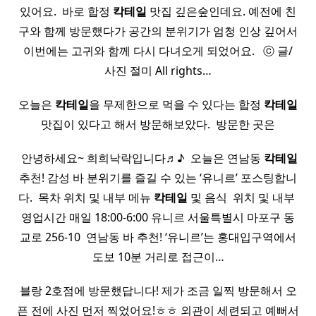
있어요. ​ 바로 합정
칵테일
맛집 깊은숲인데요. 예전에 친
구와 함께 방문했다가 공간의 분위기가 엄청 인상 깊어서
이번에는 고귀와 함께 다시 다녀오게 되었어요. ​ ​ ⓒ 글/
사진 절미 All rights…
오늘은
칵테일
을 무제한으로 먹을 수 있다는 합정
칵테일
맛집이 있다고 해서 방문해보았다. ​ 방문한 곳은
​ 안녕하세요~ 희희낙락입니다♬♪ ​ 오늘은 연남동
칵테일
추천! 감성 바 분위기를 즐길 수 있는 ‘유니르’ 포스팅합니
다. ​ 목차 위치 및 내부 메뉴
칵테일
및 음식 ​ 위치 및 내부 ​
영업시간 매일 18:00-6:00 유니르 서울특별시 마포구 동
교로 256-10 ​ 연남동 바 추천! ‘유니르’는 홍대입구역에서
도보 10분 거리로 접근이…
블랑 2호점에 방문했답니다! 제가 조금 일찍 방문해서 오
픈 전에 사진 먼저 찍었어요!ㅎㅎ 외관이 세련되고 예뻐서