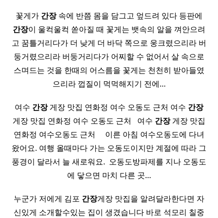
꽃게가
간장
속에 반쯤 몸을 담그고 엎드려 있다 등판에
간장
이 울컥울컥 쏟아질 때 꽃게는 뱃속의 알을 껴안으려
고 꿈틀거리다가 더 낮게 더 바닥 쪽으로 웅크렸으리라 버
둥거렸으리라 버둥거리다가 어찌할 수 없어서 살 속으로
스며드는 것을 한때의 어스름을 꽃게는 천천히 받아들였
으리라 껍질이 먹먹해지기 전에…
여수
간장
게장 맛집 연화정 여수 오동도 근처 여수
간장
게장 맛집 연화정 여수 오동도 근처 ​ ​ 여수
간장
게장 맛집
연화정 여수오동도 근처 ​ ​ ​ ​ 이른 아침 여수오동도에 다녀
왔어요. 여행 올때마다 가는 오동도이지만 계절에 따라 그
풍경이 달라서 늘 새로워요. ​ 오동도방파제를 지나 오동도
에 닿으면 마치 다른 곳…
누군가 저에게 김포
간장
게장 맛집을 알려달라한다면 자
신있게 소개할수있는 집이 생겼습니다 바로 석모리 칠중