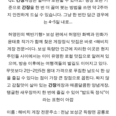
Q2.
간장
게장은 얼마나 보관할 수 있나요? 냉장 보관 기
준으로
간장
을 한 번 더 끓여 붓는 방법을 쓰면 약 2주까
지 안전하게 드실 수 있습니다. 그냥 한 번만 담근 경우에
는 4~5일 내로…
허영만의 백반기행> 보성 편에서 허영만 화백과 만화가
윤태호 작가가 함께 찾은 게장정식 맛집은 바로 <해비치
게장 전문>이다. 보성 득량만 인근에 자리한 이곳은 현지
주민들 사이에서는 이미 유명한 로컬 맛집으로 알려져 있
으며, 방송 이후에는 여행객들의 발길도 이어지고 있다.
무엇보다 2만~2만5천 원대 가격으로 푸짐한 남도식 한 상
을 즐길 수 있다는 점이 가장 큰 장점으로 꼽힌다. 짜지 않
고 감칠맛이 살아 있는
간장
게장과 매콤달콤한 양념게장,
탱글한 새우장까지 한 번에 즐길 수 있어 “밥도둑 정식”이
라는 표현이 아깝
이름 : 해비치 게장 전문주소 : 전남 보성군 득량면 공룡로