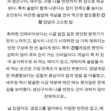
과 생선구이, 새우장, 각종 나물 반찬까지 한 상으로 제공
된다. 특히 솥밥이 함께 나온다는 점이 만족도를 높이는
포인트다. 따끈한 솥밥에 게살을 얹어 먹으면 짭조름한
간
장
양념과 고소한 밥
화려한 인테리어보다는 시골 밥집 같은 편안한 분위기가
먼저 느껴지고, 음식이 나오기 시작하면 상 가득 채워지는
반찬 구성에 한 번 놀라게 된다. 특히
간장
게장은 짠맛이
강하지 않아 계속 손이 가는 스타일이다. 게살이 꽉 차 있
어 숟가락으로 퍼 먹는 재미가 있고, 게딱지에 솥밥을 비
벼 먹는 순간은 가장 만족도가 높았던 부분이다. 양념게장
은 매콤함보다는 감칠맛 중심이라 밥과 정말 잘 어울렸고,
새우장 역시 탱글한 식감 덕분에 메인 메뉴 못지않은 존재
감을 보여줬다. 생선구이와 나물 반찬도 간이 과하지 않아
전체적으로…
날 있잖아요. 냉장고를 열어봐도 마땅한 반찬은 없고, 배