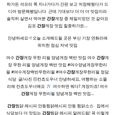
하가든 석모리 쪽 지나가다가 간판 보고 저장해뒀다가 드
디어 방문해봤답니다 ​ 근데 기대보다 더 더 더 맛집이라
솔직히 살면서 먹어본
간장
게장 중 제일이었던 것 같아요
김포
간장
게장 맛집 칠중하가든…
안녕하세요~! 오늘 소개해드릴 곳은 부산 기장 연화리에
위치한 점심 저녁 맛집
여수
간장
게장 무한 리필 양념게장 백반 맛집 여수
간장
게
장 무한 리필 양념게장 백반 맛집 #여수양념게장무한리
필 #여수게장백반무한리필 #여수
간장
게장무한리필 정담
식당 ​ 글/사진 ⓒ칸쵸도우너 안녕하세요, 여행하는 소믈
리에 칸쵸도우너예요
​ 여수하면 뭐다? 게장이죠! 여수
간장
게장 무한리필 양념게장 백반 맛집…
​
간장
찜닭 레시피 안동찜닭레시피 안동 찜닭소스 ​ ​ 집에서
식당보다 더 맛있는
간장
찜닭 레시피 알려드림! 꼭 이렇게