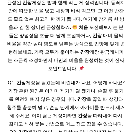
완성된
간장
게장은 밥과 함께 먹는 게 정석입니다. 등딱지
안에 따뜻한 밥을 넣고 내장과 비벼 먹으면, 그 어떤 반찬
도 필요 없는 최고의 한 끼가 됩니다. 여기에 참기름 한 방
울과 김 한 장이면 금상첨화죠.
처음 도전해보시는 분
들은 양념장을 조금 더 달게 조절하거나,
간장
대비 물의
비율을 약간 높여 염도를 낮추는 방식으로 입맛에 맞게 변
형해보세요. 가족 모두가 좋아하는
간장
게장 황금레시피
는 조금씩 조정하면서 나만의 비율을 완성하는 것이 진짜
포인트입니다.
Q1.
간장
게장을 담갔는데 비린내가 나요. 어떻게 하나요?
가장 흔한 원인은 아가미 제거가 덜 됐거나, 손질 후 물기
를 완전히 빼지 않은 경우입니다.
간장
을 끓일 때 생강과
청주를 충분히 넣고, 손질 단계에서 아가미를 반드시 제거
해 주세요. 이미 담근 게장이라면
간장
을 따라내어 다시
끓이고 식혀 붓는 방법으로 어느 정도 잡을 수 있습니다.