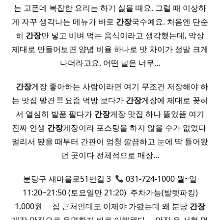
는 고픈데 복잡한 요리는 하기 싫을 때요. 그럴 때 이상하
게 자꾸 생각나는 메뉴가 바로
간장
국수예요. 처음엔 단순
히
간장
만 넣고 비벼 먹는 음식이라고 생각했는데, 막상
제대로 만들어보면 양념 비율 하나로 맛 차이가 정말 크게
나더라고요. 어떤 날은 너무…
​ ​
간장
게장 좋아하는 사람이라면 여기 무조건 저장해야 하
는 맛집 발견 !!! 요즘 먹방 보다가
간장
게장에 제대로 꽂혀
서 열심히 발품 팔다가
간장
게장 맛집 하나 뚫었뜸 여기
진짜 인생
간장
게장이라 포스팅을 하지 않을 수가 없었다 ​
멀리서 봤을 때부터 간판이 엄청 깔끔하고 눈에 딱 들어왔
던 곳이다 전체적으로 매장…
분당구 새마을로51번길 3 ​
031-724-1000 월~일
11:20~21:50 (토요일만 21:20) ​ 주차가능(발렛파킹)
1,000원 ​ ​ ​ ​ 집 근처인데도 이제야 가봤는데 왜 분당
간장