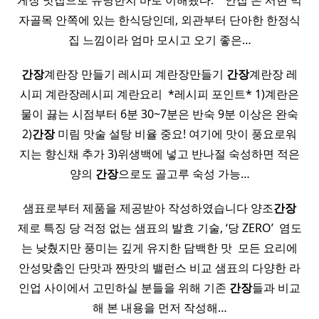
게장 맛집으로 유명한지 바로 이해됐다. ​ ​ ​ 안집 은 서현 먹
자골목 안쪽에 있는 한식당인데, 외관부터 단아한 한정식
집 느낌이라 엄마 모시고 오기 좋은…
간장
계란장 만들기 레시피 계란장만들기
간장
계란장 레
시피 계란장레시피 계란요리 ​ *레시피 포인트* 1)계란은
물이 끓는 시점부터 6분 30~7분은 반숙 9분 이상은 완숙
2)
간장
미림 맛술 설탕 비율 중요! 여기에 맛이 풍요로워
지는 향신채 추가 3)위생백에 넣고 반나절 숙성하면 적은
양의
간장
으로도 골고루 숙성 가능…
샘표로부터 제품을 제공받아 작성하였습니다 양조
간장
제로 특징 당 걱정 없는 샘표의 발효 기술, ‘당 ZERO’ ​ 염도
는 낮췄지만 풍미는 깊게 유지한 담백한 맛 ​ 모든 요리에
안성맞춤인 단맛과 짠맛의 밸런스 비교 샘표의 다양한 라
인업 사이에서 고민하실 분들을 위해 기존
간장
들과 비교
해 본 내용을 먼저 작성해…