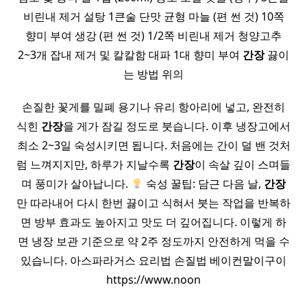
비린내 제거 설탕 1큰술 단맛 균형 마늘 (편 썬 것) 10쪽
향미 부여 생강 (편 썬 것) 1/2쪽 비린내 제거 청양고추
2~3개 잡내 제거 및 칼칼함 대파 1대 향미 부여
간장
끓이
는 방법 위의
손질한 꽃게를 밀폐 용기나 유리 항아리에 넣고, 완전히
식힌
간장
을 게가 잠길 정도로 붓습니다. 이후 냉장고에서
최소 2~3일 숙성시키면 됩니다. 처음에는 간이 덜 밴 것처
럼 느껴지지만, 하루가 지날수록
간장
이 속살 깊이 스며들
며 풍미가 살아납니다.
숙성 꿀팁: 담근 다음 날,
간장
만 따라내어 다시 한번 끓이고 식혀서 붓는 작업을 반복하
면 방부 효과도 높아지고 맛도 더 깊어집니다. 이렇게 하
면 냉장 보관 기준으로 약 2주 정도까지 안전하게 먹을 수
있습니다. 아스파라거스 요리법 손질법 베이컨말이구이
https://www.noon