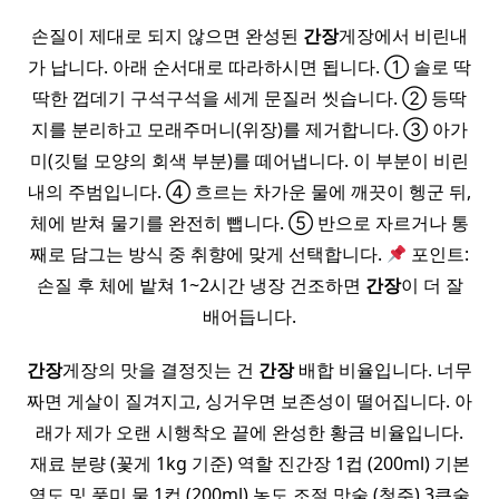
손질이 제대로 되지 않으면 완성된
간장
게장에서 비린내
가 납니다. 아래 순서대로 따라하시면 됩니다. ① 솔로 딱
딱한 껍데기 구석구석을 세게 문질러 씻습니다. ② 등딱
지를 분리하고 모래주머니(위장)를 제거합니다. ③ 아가
미(깃털 모양의 회색 부분)를 떼어냅니다. 이 부분이 비린
내의 주범입니다. ④ 흐르는 차가운 물에 깨끗이 헹군 뒤,
체에 받쳐 물기를 완전히 뺍니다. ⑤ 반으로 자르거나 통
째로 담그는 방식 중 취향에 맞게 선택합니다.
포인트:
손질 후 체에 밭쳐 1~2시간 냉장 건조하면
간장
이 더 잘
배어듭니다.
간장
게장의 맛을 결정짓는 건
간장
배합 비율입니다. 너무
짜면 게살이 질겨지고, 싱거우면 보존성이 떨어집니다. 아
래가 제가 오랜 시행착오 끝에 완성한 황금 비율입니다.
재료 분량 (꽃게 1kg 기준) 역할 진간장 1컵 (200ml) 기본
염도 및 풍미 물 1컵 (200ml) 농도 조절 맛술 (청주) 3큰술