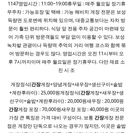
1147영업시간 : 11:00~19:00휴무일 : 매주 월요일 정기휴
무주차 : 가능포장 및 택배 : 가능 해비치 게장 전문은 보성
득량면 도로변에 위치해 있으며, 대중교통보다는 자차 방
문이 훨씬 편리하다. 식당 앞 전용 주차 공간이 마련돼 있
어 가족 단위 방문객들도 부담 없이 이용할 수 있다. 보성
녹차밭 관광이나 득량역 추억의 거리 여행 코스와 함께 묶
어 방문하는 경우도 많다. 영업시간은 오전 11시부터 오
후 7시까지이며 매주 월요일은 정기휴무다. 다만 재료 소
진 시 조
게장정식(
간장
게장+양념게장+새우장+생선구이+솥밥
+계란후라이) : 25,000원게장정식(
간장
게장+새우장+생
선구이+솥밥+계란후라이) : 20,000원새우장 : 20,000원
간장
게장 포장 : 70,000원새우장 포장 : 40,000원 이곳의
가장 큰 특징은 가격 대비 구성이다. 보통
간장
게장 전문
점은 게장만 단독으로 나오는 경우가 많지만, 이곳은 솥밥