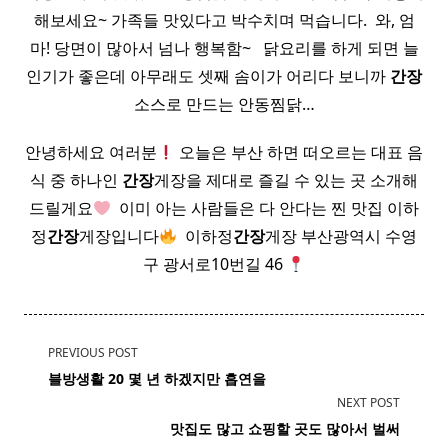
해보세요~ 가족들 맛있다고 박수치며 먹습니다. ​ 와, 엄
마! 당면이 많아서 넘나 행복함~ ​ ​ 닭요리를 하게 되면 늘
인기가 좋은데 아무래도 셋째 솜이가 어리다 보니까
간장
소스로 만드는 안동찜닭…
안녕하세요 여러분
오늘은 부산 하면 떠오르는 대표 음
식 중 하나인
간장
게장을 제대로 즐길 수 있는 곳 소개해
드릴게요
​ 이미 아는 사람들은 다 안다는 찐 맛집 이하
정
간장
게장입니다
​ 이하정
간장
게장 부산광역시 수영
구 광서로10번길 46
<span
PREVIOUS POST
class="nav-
블방생활 20 몇 년 하겠지만 흡연을
subtitle
NEXT POST
screen-
맛집도 많고 쇼핑할 곳도 많아서 벌써
reader-