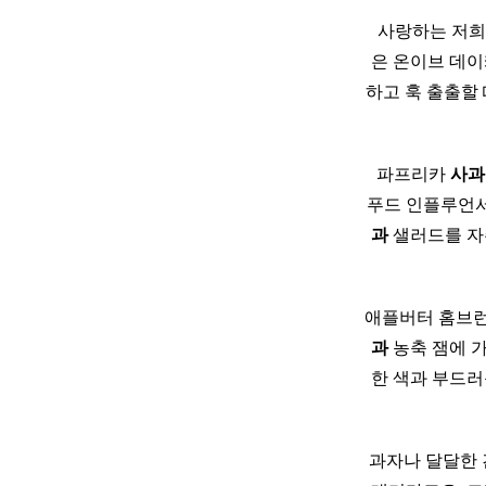
​ ​ ​ 사랑하
은 온이브 데
하고 훅 출출할
​ ​ 파프리카
사과
푸드 인플루언서 
과
샐러드를 자주
애플버터 홈브
과
농축 잼에 
한 색과 부드러
과자나 달달한 