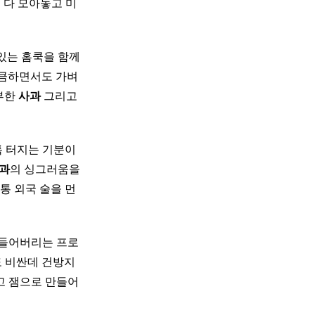
 다 모아놓고 미
고 맛있는 홈쿡을 함께
상큼하면서도 가벼
풍부한
사과
그리고
 터지는 기분이
과
의 싱그러움을
보통 외국 술을 먼
 만들어버리는 프로
 비싼데 건방지
고 잼으로 만들어