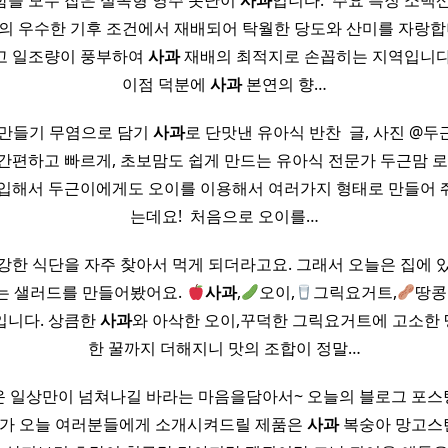
을 모두 잡은 실속형 영주 못난이
사과
입니다. ​ 주요 특징 소
의 우수한 기후 조건에서 재배되어 탁월한 당도와 산미를 자랑합
고 일조량이 풍부하여
사과
재배의 최적지로 손꼽히는 지역입니다
이점 덕분에
사과
본연의 향…
 만들기 무염으로 담기
사과
로 단맛낸 유아식 반찬 ​ 글, 사진 @
간편하고 빠르게, 초보맘도 쉽게 만드는 유아식 전문가 두근맘 로라입
구입해서 두근이에게도 오이를 이용해서 여러가지 형태로 만들어 
는데요! ​ 처음으로 오이를…
강한 식단을 자주 찾아서 먹게 되더라고요. 그래서 오늘은 집에 
는 샐러드를 만들어봤어요.
사과
,
오이,
그릭요거트,
땅콩
입니다. 상큼한
사과
와 아삭한 오이,꾸덕한 그릭요거트에 고소한
한 꿀까지 더해지니 맛의 조합이 정말…
 일상만이 넘쳐나길 바라는 마음을담아서~ 오늘의 블로그 포
제가 오늘 여러분들에게 소개시켜드릴 제품은
사과
복숭아 망고스