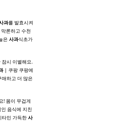
사과
를 발효시켜
을 막론하고 수천
오늘은
사과
식초가
만 잠시 이별해요.
과
| 쿠팡 쿠팡에
 구매하고 더 많은
! 몸이 무겁게
적인 음식에 지친
 비타민 가득한
사