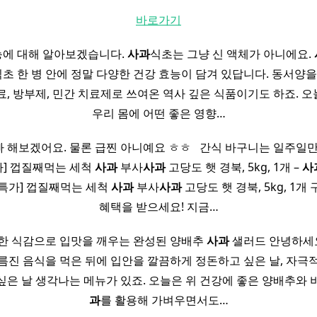
바로가기
능에 대해 알아보겠습니다.
사과
식초는 그냥 신 액체가 아니에요.
식초 한 병 안에 정말 다양한 건강 효능이 담겨 있답니다. 동서양
료, 방부제, 민간 치료제로 쓰여온 역사 깊은 식품이기도 하죠. 
우리 몸에 어떤 좋은 영향…
해보겠어요. 물론 급찐 아니예요 ㅎㅎ ​ ​ 간식 바구니는 일주일
] 껍질째먹는 세척
사과
부사
사과
고당도 햇 경북, 5kg, 1개 –
사
특가] 껍질째먹는 세척
사과
부사
사과
고당도 햇 경북, 5kg, 1개
혜택을 받으세요! 지금…
한 식감으로 입맛을 깨우는 완성된 양배추
사과
샐러드 안녕하세요
름진 음식을 먹은 뒤에 입안을 깔끔하게 정돈하고 싶은 날, 자극
싶은 날 생각나는 메뉴가 있죠. 오늘은 위 건강에 좋은 양배추와
과
를 활용해 가벼우면서도…