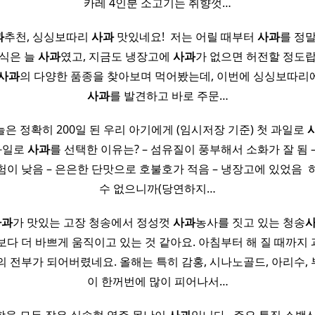
카레 4인분 소고기는 취향껏…
과
추천, 싱싱보따리
사과
맛있네요! ​ 저는 어릴 때부터
사과
를 정말
간식은 늘
사과
였고, 지금도 냉장고에
사과
가 없으면 허전할 정도랍
사과
의 다양한 품종을 찾아보며 먹어봤는데, 이번에 싱싱보따리
사과
를 발견하고 바로 주문…
은 정확히 200일 된 우리 아기에게 (임시저장 기준) 첫 과일로
 과일로
사과
를 선택한 이유는? – 섬유질이 풍부해서 소화가 잘 됨 
이 낮음 – 은은한 단맛으로 호불호가 적음 – 냉장고에 있었음 ​
수 없으니까(당연하지…
사과
가 맛있는 고장 청송에서 정성껏
사과
농사를 짓고 있는 청송
보다 더 바쁘게 움직이고 있는 것 같아요. 아침부터 해 질 때까지
의 전부가 되어버렸네요. 올해는 특히 감홍, 시나노골드, 아리수,
이 한꺼번에 많이 피어나서…