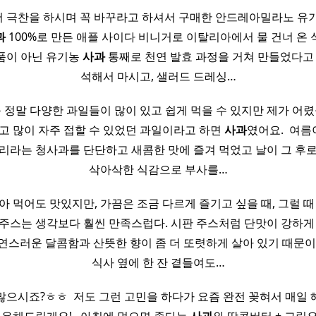
 극찬을 하시며 꼭 바꾸라고 하셔서 구매한 안드레아밀라노 유
과
100%로 만든 애플 사이다 비니거로 이탈리아에서 물 건너 온 
품이 아닌 유기농
사과
통째로 천연 발효 과정을 거쳐 만들었다고 
석해서 마시고, 샐러드 드레싱…
등 정말 다양한 과일들이 많이 있고 쉽게 먹을 수 있지만 제가 어렸
있고 많이 자주 접할 수 있었던 과일이라고 하면
사과
였어요. ​ 여
리라는 청사과를 단단하고 새콤한 맛에 즐겨 먹었고 날이 그 후
삭아삭한 식감으로 부사를…
아 먹어도 맛있지만, 가끔은 조금 다르게 즐기고 싶을 때, 그럴 때
주스는 생각보다 훨씬 만족스럽다. 시판 주스처럼 단맛이 강하게
연스러운 달콤함과 산뜻한 향이 좀 더 또렷하게 살아 있기 때문이
식사 옆에 한 잔 곁들여도…
많으시죠?ㅎㅎ ​ 저도 그런 고민을 하다가 요즘 완전 꽂혀서 매일 