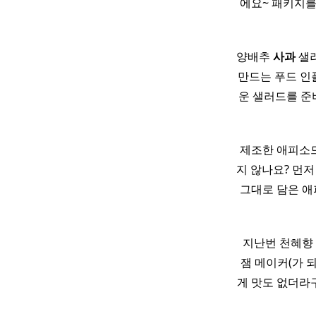
에요~ 패키지를
양배추
사과
샐러
만드는 푸드 
운 샐러드를 준비
제조한 애피소
지 않나요? 먼
그대로 담은 애피
​ ​ 지난번 천
잼 메이커(가 되
게 맛도 없더라구