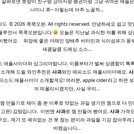
 살펴보면 호랑이 친구랑 강아지랑 펭귄이랑 그냥 귀여운 애들은
니미니 츄~ 이렇는데 아주 노골적…
드 ​ © 2026 쿡쿡오븐. All rights reserved. 안녕하세요 쉽
인플루언서 쿡쿡오븐입니다
오늘은 지난날 과식한 저를 위해 
했어요 ​ ​ ​ ​ 위장에 좋은 야채인 양배추 비타민과 식이섬유가 
새콤달콤 드레싱 소스…
드 애플사이더와 상그리아랍니다. 이름부터가 벌써 상큼함이 톡톡
저 소개해 드릴 와인추천은
사과
와인 애피소드 애플사이더예요.
사
소드 애플사이더 소개할게요! 여러분, apple cider라고 하면 
저 떠올리시겠지만, 사실 우리…
혜향 잼 만들기로 재미 좀 본 이후로 맛없는 과일 생기면 잼으로 다
고픈) 김탕입니다. ​ 이번엔
사과
로 잼 만들어 봤어요.
사과
가격도
요.. 제가 또 예의없는 건 못 참는 편이라 과일들 기강 잡아주려
버렸습니다…