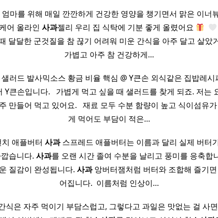
는 저희 엄마를 위해 매일 깐깐하게 건강한 영양을 챙기면서 맑은 이너
이케어 올라인
사과
젤리 우리 집 식탁에 기분 좋게 올렸어요
​
 때 달달한 군것질을 참 끊기 어려워 미운 간식을 아주 달고 살
가볍고 아주 참 건강하게…
샐러드 발사믹소스 황금 비율 핵심 @ Y큰손 외식같은 집밥레시피 ​ 
Y큰손입니다. ​ ​ 가볍게 먹고 싶을 때 샐러드를 찾게 되죠. 저는
 만들어 먹고 있어요. ​ ​ 재료 모두 수분 함량이 높고 식이섬유가
게 먹어도 부담이 적은…
런치 애플버터
사과
스프레드 애플버터는 이름과 달리 실제 버터
가깝습니다.
사과
를 오랜 시간 졸여 수분을 날리고 풍미를 응축합니다.
운 질감이 완성됩니다.
사과
앙버터잼처럼 버터와 조합해 즐기면 
어집니다. ​ 이름처럼 인상이…
간식은 자주 먹이기 부담스럽고, 그렇다고 과일은 맛없는 걸 사면