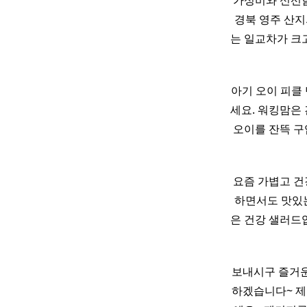
가성비와 신선함
경북 영주 산지
는 일교차가 크
아기 오이 피클
세요. 워킹맘은 
오이를 잔뜩 
요즘 가볍고 건
하면서도 맛있
은 건강 샐러드
보내시구 즐거운
하겠습니다~ 