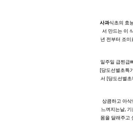
사과
식초의 효
서 만드는 이 
년 전부터 조미
일주일 급찐급빠 
[당도선별초특가
서 [당도선별초
상큼하고 아삭
느껴지는날, 기
몸을 달래주고 