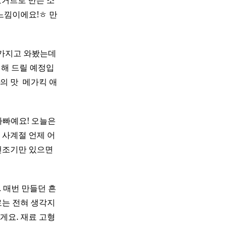
요거트로 만든 소
 느낌이에요!ㅎ 만
 가지고 와봤는데
해 드릴 예정입
의 맛 ​ 메가킥 애
아빠예요! 오늘은
 사계절 언제 어
건조기만 있으면
 매번 만들던 흔
료는 전혀 생각지
게요. 재료 고형