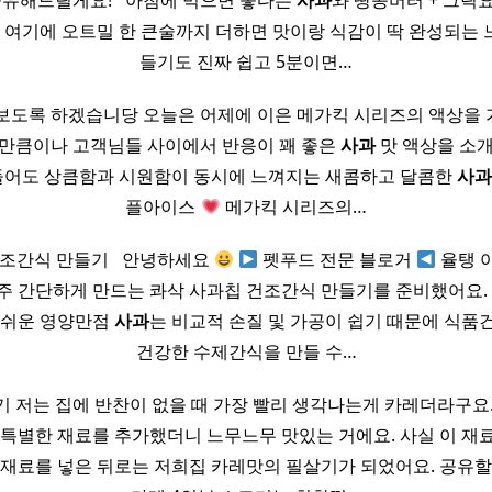
유해드릴게요! ​ ​ 아침에 먹으면 좋다는
사과
와 땅콩버터 + 그릭
​ ​ 여기에 오트밀 한 큰술까지 더하면 맛이랑 식감이 딱 완성되는
들기도 진짜 쉽고 5분이면…
보도록 하겠습니당 오늘은 어제에 이은 메가킥 시리즈의 액상을
스만큼이나 고객님들 사이에서 반응이 꽤 좋은
사과
맛 액상을 소개
름만 들어도 상큼함과 시원함이 동시에 느껴지는 새콤하고 달콤한
사과
플아이스
메가킥 시리즈의…
조간식 만들기 ​ ​ 안녕하세요
펫푸드 전문 블로거
율탱 
 간단하게 만드는 콰삭 사과칩 건조간식 만들기를 준비했어요. ​
 쉬운 영양만점
사과
는 비교적 손질 및 가공이 쉽기 때문에 식품
건강한 수제간식을 만들 수…
 저는 집에 반찬이 없을 때 가장 빨리 생각나는게 카레더라구요.
 특별한 재료를 추가했더니 느무느무 맛있는 거에요. 사실 이 재
 재료를 넣은 뒤로는 저희집 카레맛의 필살기가 되었어요. 공유할