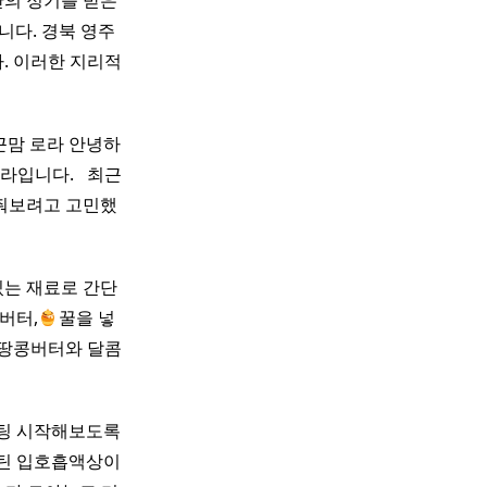
백산의 정기를 받은
니다. 경북 영주
. 이러한 지리적
두근맘 로라 안녕하
니다. ​ ​ 최근
줘보려고 고민했
있는 재료로 간단
버터,
꿀을 넣
 땅콩버터와 달콤
스팅 시작해보도록
틴 입호흡액상이