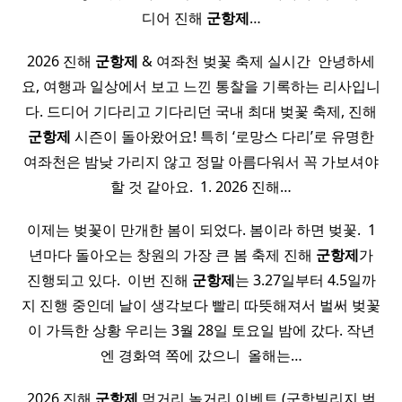
디어 진해
군항제
…
2026 진해
군항제
& 여좌천 벚꽃 축제 실시간 ​ 안녕하세
요, 여행과 일상에서 보고 느낀 통찰을 기록하는 리사입니
다. 드디어 기다리고 기다리던 국내 최대 벚꽃 축제, 진해
군항제
시즌이 돌아왔어요! 특히 ‘로망스 다리’로 유명한
여좌천은 밤낮 가리지 않고 정말 아름다워서 꼭 가보셔야
할 것 같아요. ​ 1. 2026 진해…
이제는 벚꽃이 만개한 봄이 되었다. 봄이라 하면 벚꽃. ​ 1
년마다 돌아오는 창원의 가장 큰 봄 축제 진해
군항제
가
진행되고 있다. ​ 이번 진해
군항제
는 3.27일부터 4.5일까
지 진행 중인데 날이 생각보다 빨리 따뜻해져서 벌써 벚꽃
이 가득한 상황 우리는 3월 28일 토요일 밤에 갔다. 작년
엔 경화역 쪽에 갔으니 ​ 올해는…
2026 진해
군항제
먹거리 놀거리 이벤트 (군항빌리지 벚