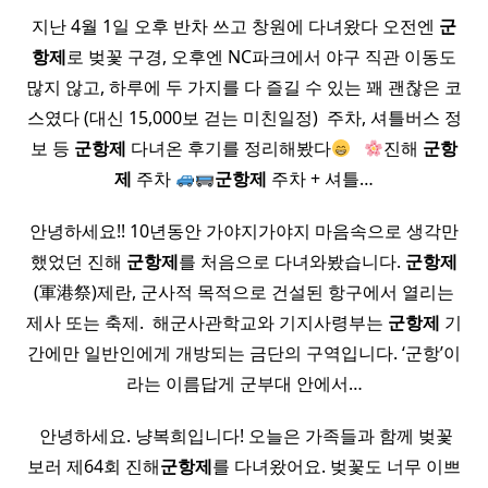
지난 4월 1일 오후 반차 쓰고 창원에 다녀왔다 오전엔
군
항제
로 벚꽃 구경, 오후엔 NC파크에서 야구 직관 이동도
많지 않고, 하루에 두 가지를 다 즐길 수 있는 꽤 괜찮은 코
스였다 (대신 15,000보 걷는 미친일정) ​ 주차, 셔틀버스 정
보 등
군항제
다녀온 후기를 정리해봤다
​ ​
진해
군항
제
주차
군항제
주차 + 셔틀…
안녕하세요!! 10년동안 가야지가야지 마음속으로 생각만
했었던 진해
군항제
를 처음으로 다녀와봤습니다.
군항제
(軍港祭)제란, 군사적 목적으로 건설된 항구에서 열리는
제사 또는 축제. ​ 해군사관학교와 기지사령부는
군항제
기
간에만 일반인에게 개방되는 금단의 구역입니다. ‘군항’이
라는 이름답게 군부대 안에서…
​ 안녕하세요. 냥복희입니다! 오늘은 가족들과 함께 벚꽃
보러 제64회 진해
군항제
를 다녀왔어요. 벚꽃도 너무 이쁘