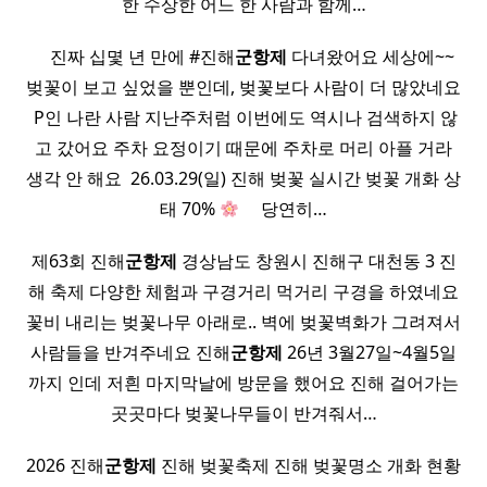
한 수상한 어느 한 사람과 함께…
​ ​ ​ ​ 진짜 십몇 년 만에 #진해
군항제
다녀왔어요 세상에~~
벚꽃이 보고 싶었을 뿐인데, 벚꽃보다 사람이 더 많았네요
​ P인 나란 사람 지난주처럼 이번에도 역시나 검색하지 않
고 갔어요 주차 요정이기 때문에 주차로 머리 아플 거라
생각 안 해요 ​ 26.03.29(일) 진해 벚꽃 실시간 벚꽃 개화 상
태 70%
​ ​ ​ ​ 당연히…
제63회 진해
군항제
경상남도 창원시 진해구 대천동 3 진
해 축제 다양한 체험과 구경거리 먹거리 구경을 하였네요
꽃비 내리는 벚꽃나무 아래로.. 벽에 벚꽃벽화가 그려져서
사람들을 반겨주네요 진해
군항제
26년 3월27일~4월5일
까지 인데 저흰 마지막날에 방문을 했어요 진해 걸어가는
곳곳마다 벚꽃나무들이 반겨줘서…
2026 진해
군항제
진해 벚꽃축제 진해 벚꽃명소 개화 현황