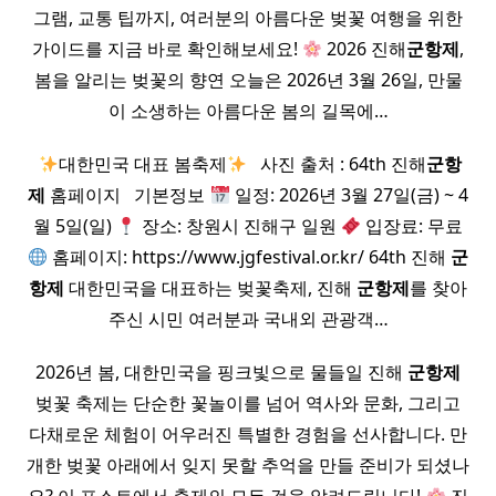
그램, 교통 팁까지, 여러분의 아름다운 벚꽃 여행을 위한
가이드를 지금 바로 확인해보세요!
2026 진해
군항제
,
봄을 알리는 벚꽃의 향연 오늘은 2026년 3월 26일, 만물
이 소생하는 아름다운 봄의 길목에…
​
대한민국 대표 봄축제
​ ​ 사진 출처 : 64th 진해
군항
제
홈페이지 ​ ​ 기본정보
일정: 2026년 3월 27일(금) ~ 4
월 5일(일)
장소: 창원시 진해구 일원
입장료: 무료
홈페이지: https://www.jgfestival.or.kr/ 64th 진해
군
항제
대한민국을 대표하는 벚꽃축제, 진해
군항제
를 찾아
주신 시민 여러분과 국내외 관광객…
2026년 봄, 대한민국을 핑크빛으로 물들일 진해
군항제
벚꽃 축제는 단순한 꽃놀이를 넘어 역사와 문화, 그리고
다채로운 체험이 어우러진 특별한 경험을 선사합니다. 만
개한 벚꽃 아래에서 잊지 못할 추억을 만들 준비가 되셨나