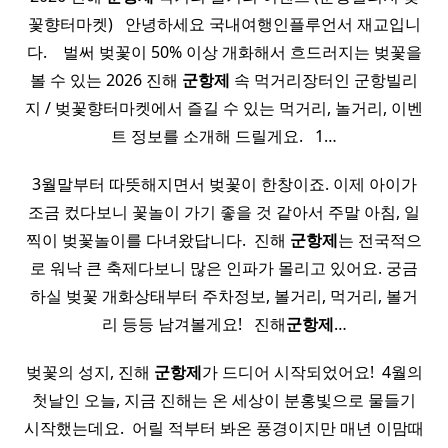
꽃향터마켓) ​ ​ 안녕하세요 국내여행인플루언서 재교입니
다. ​ ​ ​ 벌써 벚꽃이 50% 이상 개화해서 흐드러지는 벚꽃을
볼 수 있는 2026 진해
군항제
속 먹거리장터인 군항빌리
지 / 벚꽃향터마켓에서 즐길 수 있는 먹거리, 놀거리, 이벤
트 정보를 소개해 드릴게요. ​ ​ 1…
3월말부터 따뜻해지면서 벚꽃이 한창이죠. 이제 아이가
조금 컸다보니 꽃놀이 가기 좋을 것 같아서 주말 아침, 일
찍이 벚꽃놀이를 다녀왔답니다. ​ 진해
군항제
는 전국적으
로 워낙 큰 축제다보니 많은 인파가 몰리고 있어요. 궁금
하실 벚꽃 개화상태부터 주차정보, 볼거리, 먹거리, 볼거
리 등등 남겨볼게요! ​ ​ 진해
군항제
…
벚꽃의 성지, 진해
군항제
가 드디어 시작되었어요! ​ 4월의
첫날인 오늘, 지금 진해는 온 세상이 분홍빛으로 물들기
시작했는데요. ​ 어릴 적부터 봐온 풍경이지만 매년 이맘때