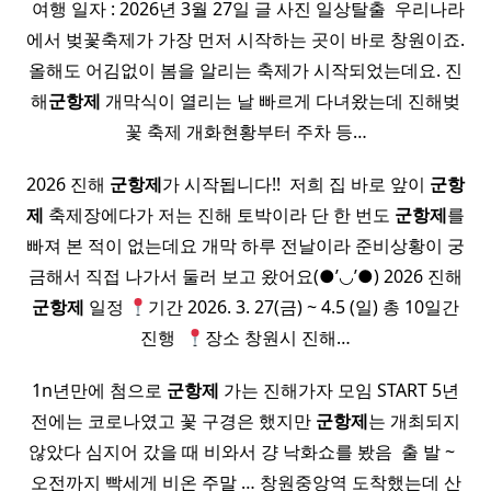
​ 여행 일자 : 2026년 3월 27일 글 사진 일상탈출 ​ 우리나라
에서 벚꽃축제가 가장 먼저 시작하는 곳이 바로 창원이죠.
올해도 어김없이 봄을 알리는 축제가 시작되었는데요. 진
해
군항제
개막식이 열리는 날 빠르게 다녀왔는데 진해벚
꽃 축제 개화현황부터 주차 등…
2026 진해
군항제
가 시작됩니다!! ​ 저희 집 바로 앞이
군항
제
축제장에다가 저는 진해 토박이라 단 한 번도
군항제
를
빠져 본 적이 없는데요 개막 하루 전날이라 준비상황이 궁
금해서 직접 나가서 둘러 보고 왔어요(●’◡’●) 2026 진해
군항제
일정
기간 2026. 3. 27(금) ~ 4.5 (일) 총 10일간
진행 ​
장소 창원시 진해…
1n년만에 첨으로
군항제
가는 진해가자 모임 START 5년
전에는 코로나였고 꽃 구경은 했지만
군항제
는 개최되지
않았다 심지어 갔을 때 비와서 걍 낙화쇼를 봤음 ​ 출 발 ~ ​ ​
오전까지 빡세게 비온 주말 … 창원중앙역 도착했는데 산