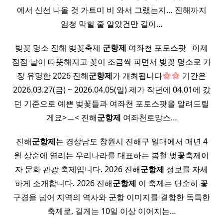
에서 신선 나올 것 가트미 비 와서 그랬는지… 진해까지
엄청 막힐 줄 알았건만 길이…
벚꽃 명소 진해 벚꽃축제
군항제
여좌천 포토스팟 ​ ​ 이제
점점 날이 따뜻해지고 꽃이 조금씩 피면서 벚꽃 명소로 가
장 유명한 2026 진해
군항제
가 개최됩니다
기간은
2026.03.27(금) ~ 2026.04.05(일) 제가 작년에 04.01에 갔
던 기준으로 예쁜 벚꽃들과 여좌천 포토스팟을 알려드릴
게요>ㅡ< 진해
군항제
여좌천로망스…
진해
군항제
는 경상남도 창원시 진해구 일대에서 매년 4
월 상순에 열리는 우리나라를 대표하는 봄철 벚꽃축제이
자 문화 관광 축제입니다. 2026 진해
군항제
정보를 자세
하게 소개합니다. 2026 진해
군항제
이 축제는 단순히 꽃
구경을 넘어 지역의 역사와 군항 이미지를 결합한 독특한
축제로, 길게는 10일 이상 이어지는…