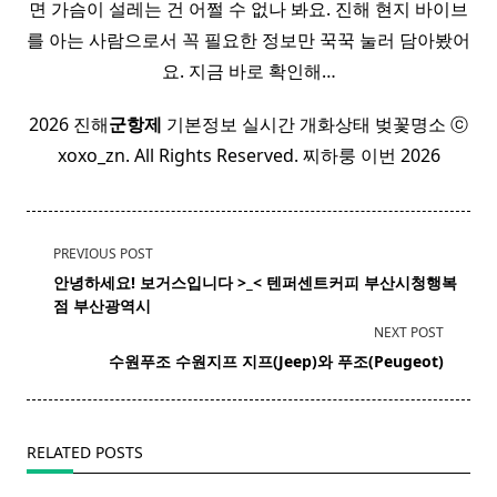
면 가슴이 설레는 건 어쩔 수 없나 봐요. 진해 현지 바이브
를 아는 사람으로서 꼭 필요한 정보만 꾹꾹 눌러 담아봤어
요. 지금 바로 확인해…
2026 진해
군항제
기본정보 실시간 개화상태 벚꽃명소 ⓒ
xoxo_zn. All Rights Reserved. 찌하룽 이번 2026
<span
PREVIOUS POST
class="nav-
안녕하세요! 보거스입니다 >_< 텐
퍼센트
커피 부산시청행복
subtitle
점 부산광역시
screen-
NEXT POST
reader-
​ ​ 수원
푸조
수원지프 지프(Jeep)와
푸조
(Peugeot)
text">Page</span>
RELATED POSTS