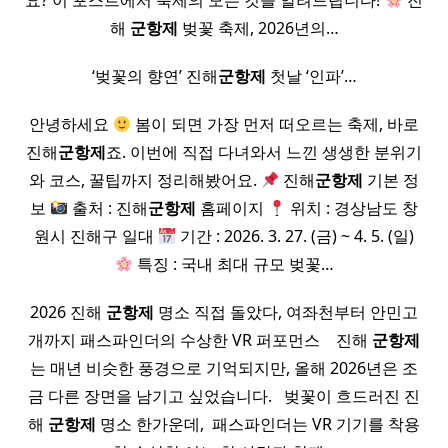
요? 이 포스트에서 축제의 모든 것을 알려드립니다!
진
해
군항제
벚꽃 축제, 2026년의…
‘벚꽃의 향연’ 진해
군항제
첫날 ‘인파’…
안녕하세요
봄이 되면 가장 먼저 떠오르는 축제, 바로
진해
군항제
죠. 이번에 직접 다녀와서 느낀 생생한 분위기
와 코스, 꿀팁까지 정리해봤어요.
진해
군항제
기본 정
보
출처 : 진해
군항제
홈페이지
위치 : 경상남도 창
원시 진해구 일대
기간 : 2026. 3. 27. (금) ~ 4. 5. (일)
특징 : 국내 최대 규모 벚꽃…
2026 진해
군항제
명소 직접 돌았다, 여좌천부터 안민고
개까지 패스파인더의 수상한 VR 퍼포먼스 ​ ​ ​ 진해
군항제
는 매년 비슷한 풍경으로 기억되지만, 올해 2026년은 조
금 다른 장면을 남기고 싶었습니다. ​ ​ 벚꽃이 흐드러진 진
해
군항제
명소 한가운데, ​ 패스파인더는 VR 기기를 착용