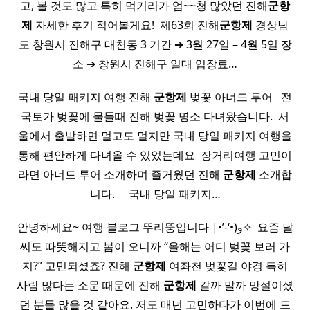
고, 볼 것도 많고 특히 먹거리가 엄~~청 많았던 진해
군항
제
자세한 후기 적어볼게요! ​ 제63회 진해
군항제
경상남
도 창원시 진해구 대천동 3 기간 ➔ 3월 27일 – 4월 5일 장
소 ➔ 창원시 진해구 일대 입장료…
국내 당일 패키지 여행 진해
군항제
벚꽃 아너드 투어 ​ ​ 전
국토가 벚꽃에 물들때 진해 벚꽃 명소 다녀왔습니다. ​ 서
울에서 출발하면 멀고도 멀지만 국내 당일 패키지 여행을
통해 편안하게 다녀올 수 있었는데요 ​ 장거리여행 고민이
라면 아너드 투어 소개하며 즐거웠던 진해
군항제
소개합
니다. ​ ​ ​ ​ 국내 당일 패키지…
안녕하세요~ 여행 블로그 뚜리뚱입니다 |•’-‘•)و✧ ​ 요즘 날
씨도 따뜻해지고 봄이 오니까 “올해는 어디 벚꽃 보러 가
지?” 고민되셨죠? 진해
군항제
여좌천 벚꽃길 야경 특히
사람 많다는 소문 때문에 진해
군항제
갈까 말까 망설이셨
던 분들 많을 것 같아요. 저도 매년 고민하다가 이번에 드