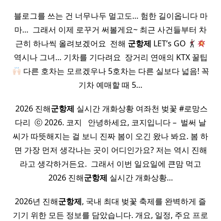
블로그를 쓰는 건 너무나두 멀고도… 험한 길이옵니다 마
마… ​ 그래서 이제 로꾸거 써볼게요~ 최근 사건들부터 차
근히 하나씩 올려보겠어요 ​ 전해
군항제
LET’s GO
역시나 그녀… 기차를 기다려요 ​ 장거리 연애의 KTX 꿀팁
다른 호차는 모르겠우나 5호차는 다른 실보다 넓음! 꼭
기차 예매할 때 5…
​ 2026 진해
군항제
실시간 개화상황 여좌천 벚꽃 #로망스
다리 ​ ⓒ 2026. 코지 ​ ​ 안녕하세요, 코지입니다 – ​ 벌써 날
씨가 따뜻해지는 걸 보니 진짜 봄이 오긴 왔나 봐요. 봄 하
면 가장 먼저 생각나는 곳이 어디인가요? 저는 역시 진해
라고 생각하거든요. ​ 그래서 이번 일요일에 큰맘 먹고
2026 진해
군항제
실시간 개화상황…
2026년 진해
군항제
, 국내 최대 벚꽃 축제를 완벽하게 즐
기기 위한 모든 정보를 담았습니다. 개요, 일정, 주요 프로