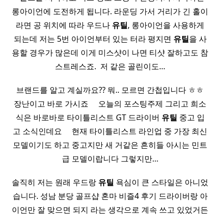
롱아이언에 도전하게 됩니다. 라운딩 가서 거리가 긴 홀이
라면 공 위치에 따라 우드나
유틸
, 롱아이언을 사용하게
되는데 저는 5번 아이언부터 있는 터라 평지면
유틸
을 사
용할 경우가 많은데 이게 미스샷이 나면 티샷 잘하고도 참
스트레스죠. ​ 저 같은 골린이도…
브랜드를 알고 계실까요?? 뭐.. 모르면 간첩입니다 ㅎㅎ
장난이고 바로 가시죠 ​ ​ ​ ​ 오늘의 포스팅주제 그리고 희소
식은 바로바로 타이틀리스트 GT 드라이버
유틸
중고​ 입
고 소식인데요 ​ ​ ​ ​ 현재 타이틀리스트 라인업 중 가장 최신
모델이기도 하고 중고지만 새 거같은 흔히들 아시는 민트
급 모델이랍니다 그렇지만…
솔직히 저는 원래 우드랑
유틸
욕심이 큰 스타일은 아니었
습니다. 성남 분당 골프샵 혼마 비즐4 후기 드라이버랑 아
이언만 잘 맞으면 되지 라는 생각으로 계속 쓰고 있었거든