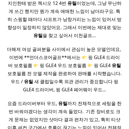
지인한테 받은 젝시오 12 4번
유틸
이었는데, 그냥 무난하
게 쓰긴 했지만 뭔가 계속 애매한 느낌이 남더라구요. 특
히 스윙할 때마다 샤프트가 낭창거리는 느낌이 있어서 방
향성이 일정하지 않았어요. 그래서 이번에는 제대로 맞는
유틸
을 찾고 싶어서 이천골프…
더해져 여성 골퍼분들 사이에서 관심이 높은 모델인데요, ​
이번에 **언더스코어골프**에서는
핑 GLE4 드라이
버 보호필름
핑 GLE4 우드 보호필름
핑 GLE4
유틸
보호필름 전 모델 제작을 완료하여 판매를 시작했습니다.
우드 /
유틸
새 클럽일수록 외관 관리가 중요합니다 핑
GLE4 드라이버, 핑 GLE4 페어웨이 우드…
요즘 드라이버부터 우드,
유틸
까지 전체적으로 세팅을 한
번 바꿔야겠다는 생각이 계속 들었다. ​ 기존 장비로도 크
게 문제는 없었지만 샷마다 결과 편차가 있고, 특히 티샷
이후 세컨 구간에서 흐름이 끊기는 느낌이 있어서 전체적