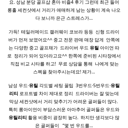
요. 성남 분당 골프샵 혼마 비즐4 후기 그런데 최근 들어
롱홀 세컨샷에서 거리가 애매하게 남는 상황이 계속 나오
다 보니까 은근 스트레스가…
가득! ​ 테일러메이드 캘러웨이 코브라 등등 ​ 신형 드라이
버가 먼저 보였어요^^ 중고 전문 판매 매장 답게 ​ 안쪽에
는 다양한 중고 골프채가 ​ 드라이버 우드
유틸
아이언 따
로 ​ 정리가 되어 있더라고요^^ 한쪽에 준비된 시타장에서
​ 직접 비교 시타를 하고! ​ 무료 상담을 통해 ​ 나에게 맞는
스펙을 찾아주시는데요! 제가…
남성 우드·
유틸
각도별 세팅 꿀팁 ​ 3번우드·5번우드·
유틸
리티
로프트별 차이 제대로 정리 ​ 드라이버는 잘 맞는데
막상 세컨샷에서 거리 맞추기가 어려운 골퍼들이 많다. ​
특히 롱아이언이 부담스러운 아마추어 골퍼들은 우드와
유틸리티
활용 비중이 굉장히 높다. ​ 하지만 생각보다 많
은 골퍼들이 ​ ​ “몇 번 우드를…