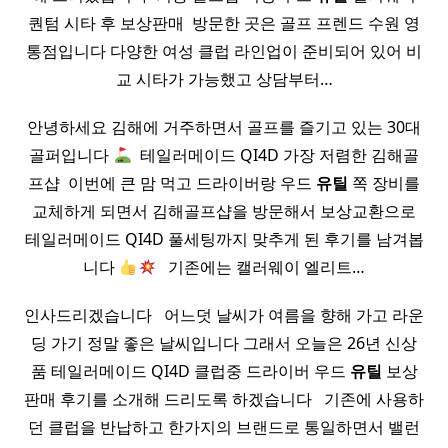
퀀텀 시타 후 보상판매 ​ 방문한 곳은 골프 프렌드 수원 영
통점입니다 다양한 여성 클럽 라인업이 준비되어 있어 비
교 시타가 가능했고 상담부터…
안녕하세요 김해에 거주하면서 골프를 즐기고 있는 30대
골퍼입니다
​ 테일러메이드 QI4D 가장 저렴한 김해골
프샵 ​ 이번에 큰 맘 먹고 드라이버랑 우드
유틸
쪽 장비를
교체하게 되면서 김해골프샵을 방문해서 보상교환으로
테일러메이드 QI4D 풀세팅까지 맞추게 된 후기를 남겨봅
니다
​ ​ 기존에는 캘러웨이 엘리트…
인사드리겠습니다 ​ ​ 어느덧 날씨가 여름을 향해 가고 라운
딩 가기 정말 좋은 날씨입니다 그래서 오늘은 26년 신상
품 테일러메이드 QI4D 클럽중 드라이버 우드
유틸
보상
판매 후기를 소개해 드리도록 하겠습니다 ​ ​ 기존에 사용하
던 클럽을 반납하고 한가지의 브랜드로 통일하면서 밸런