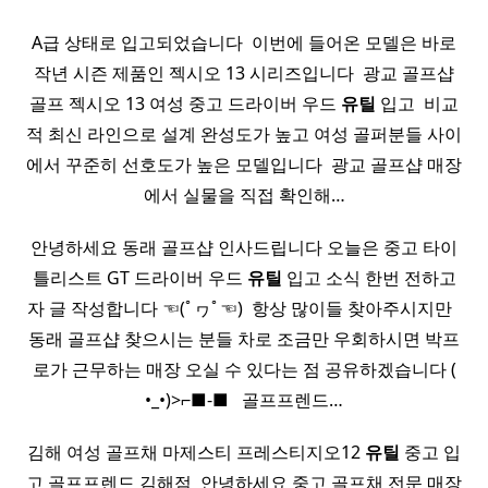
A급 상태로 입고되었습니다 ​ 이번에 들어온 모델은 바로
작년 시즌 제품인 젝시오 13 시리즈입니다 ​ 광교 골프샵
골프 젝시오 13 여성 중고 드라이버 우드
유틸
입고 ​ 비교
적 최신 라인으로 설계 완성도가 높고 여성 골퍼분들 사이
에서 꾸준히 선호도가 높은 모델입니다 ​ 광교 골프샵 매장
에서 실물을 직접 확인해…
안녕하세요 동래 골프샵 인사드립니다 오늘은 중고 타이
틀리스트 GT 드라이버 우드
유틸
입고 소식 한번 전하고
자 글 작성합니다 ☜(ﾟヮﾟ☜) ​ 항상 많이들 찾아주시지만 ​ ​
동래 골프샵 찾으시는 분들 차로 조금만 우회하시면 박프
로가 근무하는 매장 오실 수 있다는 점 공유하겠습니다 (
•_•)>⌐■-■ ​ ​ 골프프렌드…
김해 여성 골프채 마제스티 프레스티지오12
유틸
중고 입
고 골프프렌드 김해점 ​ 안녕하세요 중고 골프채 전문 매장