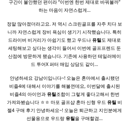
구간이 불안했던 편이라 “이번엔 한번 제대로 바꿔볼까”
하는 마음이 자연스럽게…
정말 많아졌더라고요. 저 역시 스크린골프를 자주 치다 보
니까 자연스럽게 장비 욕심이 생기기 시작했습니다. 특히
드라이버 비거리가 아쉽기도 했고 우드나
유틸
도 제대로
세팅해보고 싶다는 생각이 들어서 이번에 골프프렌드 둔
산점에 방문하게 됐습니다. 기존에 사용하던 테일러메이
드 투어X 퍼터 매입 상담도 같이…
안녕하세요 강남이입니다~! 오늘은 혼마에서 출시됐던
비즐4에 대해서 이야기를 해볼껀데요, 이번달에 출시된
비즐4의 아이언과
유틸
조합이 그렇게 좋다고해서 한번
가져와봤습니다 ㅎㅎ 마포 골프샵 혼마 신형 우드
유틸
비
젤4 구매 후기 안녕하세요~! 오늘은 퇴근하고 지인분에게
선물용으로 우드랑
유틸
을 구매할겸…