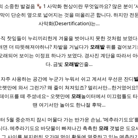
의 소중한 발걸음
1 사막화 현상이란 무엇일까요? 많은 분이 ‘
사막이 단순히 옆으로 넓어지는 것을 떠올리곤 합니다. 하지만 전
사막화(Desertification)는…
아직 찻잎들이 누리끼리한게 겨울을 벗어나지 못한 것처럼 보였다
려면 더 따뜻해져야하나? 차밭을 거닐다가
모래
밭
위를 걸어보기로
 오래되어 보이는 이정표 하나가 보였다. 경사진 계단을 따라서 
다. 금빛
모래
밭
인줄…
 자주 사용하는 공간에 누군가 누워서 쉬고 계셔서 우선은 잔디
오랫만에 와서 그런가? 왜 줄이 쳐져있죠? 멀리서만…한거였어요!
 테이프를 떼 주셨네요~ 오랫만에
모래
놀이터에서 미끄럼틀도 타고
땐 여기서만 놀아도 한나절 후딱…
터 5월 중순까지 잠시 머물다 가는 반가운 손님, ‘메추라기도요’
니다. 메추라기도요 바닷물이 빠져나간 촉촉한
모래
갯벌은 도요
. 그 사이를 부지런히 오가며 먹이 활동에 열중하고 있는 메추라