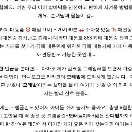
험해요. ​ 여린 우리 아이 발바닥을 안전하고 편하게 지켜줄 방법
게요. ​ 손녀딸과 물놀이 갈…
 카페 대동숲
매일 10시 ~ 20시30분
주차장 있음
애견동
페대동숲 경상남도 김해시 대동면 대동로 863 카페 대동숲 창원
있는 카페를 찾다가 김해 대동면에 위치한 김해 대형카페 카페 대동
애견동반도 가능한 곳인데…
한 언급을 본다면… ​ ​ 아마도 제가 실크송 트레일러를 보면서 가장
바다맵이 ​ ​ 안나오고요 카라크의
모래
밭
에 도착하게 됐습니다. ​ 
핀 산호나 ‘
모래
밭
‘이라는 설명을 볼 때 여기가 ‘산호 숲’의 하위
저는 빨리 산호 숲을…
에는 트램폴린도 있어서 아이들 뛰어 놀기도 좋아요! ​ 총평 #협찬
 고민될 때 딱 좋은 곳 트램폴린+
모래
놀이터+넓은 잔디
밭
까지 
피 한 잔 여유 태안에서 아이랑 가기 좋은 카페 찾는다면 여기는