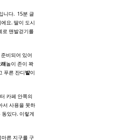
. ​ 15분 글
이에요. 딸이 도시
핑계로 맨발걷기를
로 준비되어 있어
모래
놀이 존이 꽉
고 푸른 잔디
밭
이
터 카페 안쪽의
아서 사용을 못하
 동있다. 이렇게
 목마른 지구를 구