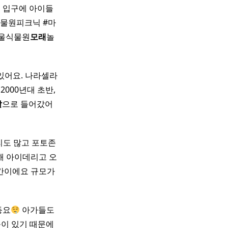
 입구에 아이들
울식물원피크닉 #마
서울식물원
모래
놀
있어요. 나라셀라
 2000년대 초반,
밭
으로 들어갔어
리도 많고 포토존
해 아이데리고 오
간이에요 규모가
등요
아가들도
이 있기 때문에