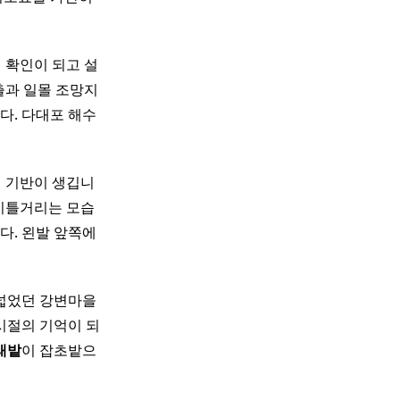
 확인이 되고 설
일출과 일몰 조망지
다. 다대포 해수
인 기반이 생깁니
비틀거리는 모습
다. 왼발 앞쪽에
 넓었던 강변마을
시절의 기억이 되
래
밭
이 잡초밭으