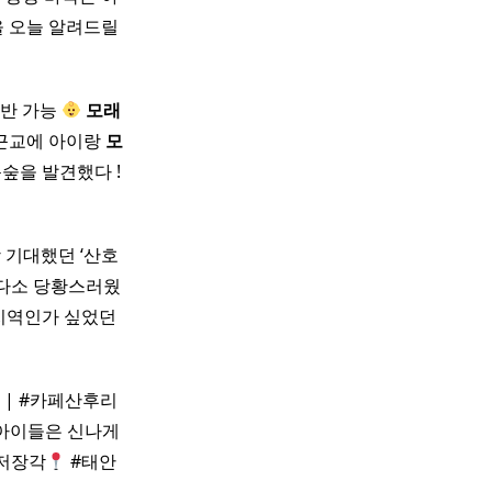
을 오늘 알려드릴
반 가능
모래
 근교에 아이랑
모
숲을 발견했다 !
 기대했던 ‘산호
​ 다소 당황스러웠
 지역인가 싶었던
 | #카페산후리
아이들은 신나게
 저장각
#태안