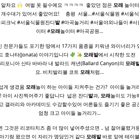
짜 알차요
​ 여벌 옷 필수예요 ㅋㅋㅋㅋ ​ 좋았던 점은
모래
놀이터
 개수대가 있어서 좋았어요! ​ ​ ​ ​ 총평 ​ 서울…#서울식물원 #서
울피크닉 #서울식물원잔디
밭
#마곡놀거리 #서울야외나들이 #
이터 #
모래
놀이터 #마곡공원…
인 전문가들도 포기한 땅에서 17가지 품종을 키워낸 와이너리가 
 호나타(Jonata) 이야기입니다
모래
밭
에서 시작한 도전 ​ ​
포니아 산타 바바라 내 발라드 캐년(Ballard Canyon)의
모래
요. 비치발리볼 코트
모래
처럼…
무섭게 생겼움
모래
놀이 하는 아이들 지켜주는 건가? ​ 아이들 놀거
!! 아이 사진찍어주기 좋답니다 ​ 넓은 잔디
밭
과,
모래
놀이도 가능
이고 갤러리와 아카데미도 수강할수있어 어른들도 즐기기 좋은 공
엄청 크고 아이들 놀거리가…
 그것은 리코타치즈 좀 더 많이 넣어주셨으면 .. 넘 잘어울렸거
• 아기랑 왔으면 이 자리가 명당인거 같다
모래
밭
바로 앞에 테이블