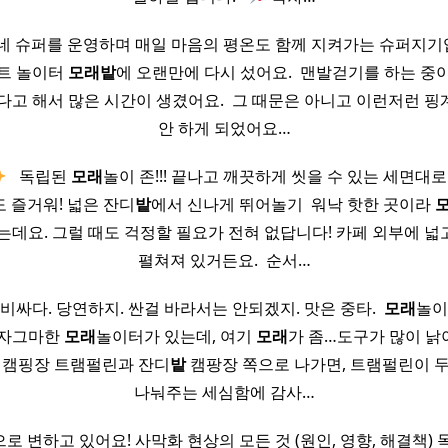
네 슈퍼를 운영하며 매일 마음의 평온도 함께 지켜가는 슈퍼지기입니다
파트 놀이터
모래
밭
에 오랜만에 다시 섰어요. ​ 맨발걷기를 하는 중
다고 해서 많은 시간이 생겼어요. ​ 그 때문은 아니고 이런저런 
안 하게 되었어요…
​ ​ 독립된
모래
놀이 존!!! 끝나고 깨끗하게 씻을 수 있는 세면대
 즐거워! 넓은 잔디
밭
에서 신나게 뛰어놀기 ​ 워낙 핫한 곳이라
는데요. 그럴 때도 걱정할 필요가 전혀 없답니다! 카페 외부에 넓
펼쳐져 있거든요. ​ 순서…
비싸다. 당연하지. 싼걸 바라서는 안되겠지. 맛은 중타. ​
모래
놀이
 자그마한
모래
놀이터가 있는데, 여기
모래
가 좀…도구가 많이 낡
. 캠핑장 트램펄린과 잔디
밭
캠팡장 쪽으로 나가면, 트램펄린이 두
나눠주는 세심함에 감사…
으로 변하고 있어요! 사막화 현상의 모든 것 (원인, 영향, 해결책)