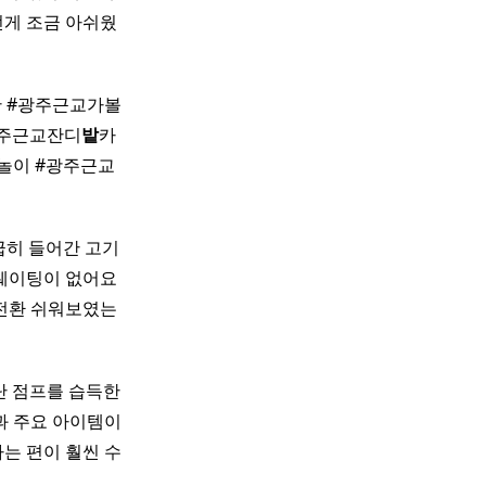
던게 조금 아쉬웠
 #광주근교가볼
광주근교잔디
밭
카
놀이 #광주근교
급히 들어간 고기
 웨이팅이 없어요 ​
 전환 쉬워보였는
단 점프를 습득한
과 주요 아이템이
는 편이 훨씬 수