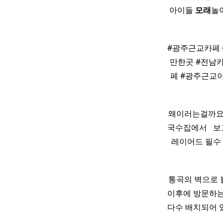
아이들
모래
놀
#광주근교카페 
만한곳 #전남
페 #광주근교
왜이러는걸까요 
국수집에서 ​ ​ 
​ 레이어드 필
통곡의 벽으로 
이후에 방문하는 
다수 배치되어 