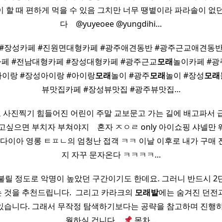
이 할 때 편하게 먹을 수 있음 그치만 너무 땡볕이라 파라솔이 없
다 ​ ​ ​ @yuyeoee @yungdihi…
#장성카페 #진원면대형카페 #광주애견동반 #광주근교애견동반
카페 #전남대형카페 #장성대형카페 #광주근교
모래
놀이카페 #
아이랑 #장성아이랑 #아이랑
모래
놀이 #광주
모래
놀이 #장성
모래
뷰맛집카페 #장성뷰맛집 #광주뷰맛집…
사진찍기 힘들어진 어린이 주말 교보문고 가는 길에 배고파서 
보고싶으면 부치자 부쳐야지 ​ ​ ​ 혼자 ㅈㅇㄹ only 아이쇼핑 샤넬만
수 다이아 영롱 ㅌㅍㄴ의 엄청난 접객 ㅋㅋ 이날 이후로 내가 구매
지 자꾸 문자온다 ㅋㅋㅋㅋ…
불릴 정도로 악명이 높았던 구간이기도 한데요. 그러니 반드시 2
것을 추천​드립니다. ​ 그리고 카라크의
모래
밭
에는 숨겨진 던전
있습니다. 그래서 무작정 탐색하기보다는 공략을 참고하며 진행하
월하실 겁니다. ​ ​
목차…