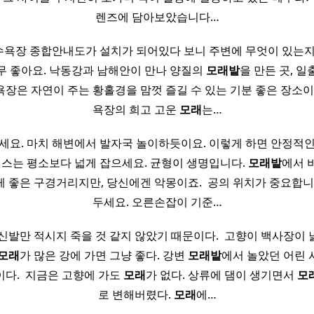
렌즈에 담아보았습니다…
욕장 종합안내도가 설치가 되어있다 보니 주변에 무엇이 있는지
무 좋아요. 낙동강과 남해안이 만나 양질의
모래
밭
을 만든 곳, 
장은 자연이 주는 황홀경을 맘껏 즐길 수 있는 기분 좋은 장소이
욕장의 희고 고운
모래
는…
으세요. 마치 해변에서 발자국 놀이하듯이요. 이렇게 하면 안정적
탠스는 평소보다 넓게 잡으세요. 균형이 생명입니다.
모래
밭
에서 
 좋은 구경거리지만, 당신에겐 악몽이죠. ​ 공의 위치가 중요합니
두세요. 오른손잡이 기준…
신발만 적시지 죽을 것 같지 않았기 때문이다. ​ 고향이 백사장이
모래
가 많은 강에 가면 그냥 좋다. 강변
모래
밭
에서 놀았던 어린 
다. ​ 지금은 고향에 가도
모래
가 없다. 상류에 댐이 생기면서
모
로 변해버렸다.
모래
에…