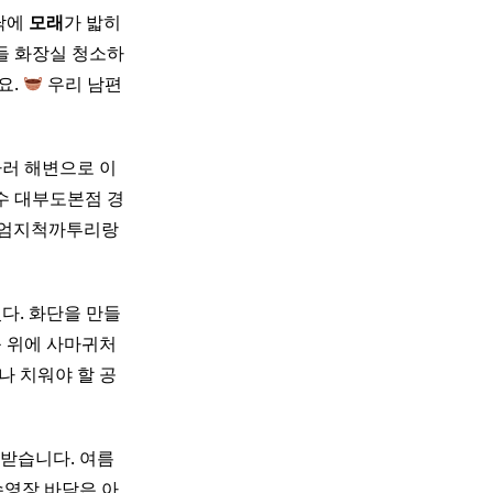
바닥에
모래
가 밟히
이들 화장실 청소하
요.
우리 남편
러 해변으로 이
 대부도본점 경
 엄지척까투리랑
었다. 화단을 만들
등 위에 사마귀처
나 치워야 할 공
받습니다. 여름
 수영장 바닥은 아