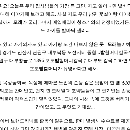
가워요! 오늘은 우리 집사님들의 가장 큰 고민, 자고 일어나면 발
에 대해 이야기해 보려고 해요. 사실 저도 우리 남편 꽃실이랑 아
거실까지
모래
가 굴러다녀서 매일매일이 청소기와의 전쟁이었거든
도 아이들 발바닥 젤리…
있고 아기의자도 있고 아기랑 오긴 나쁘지 않은 듯 ​ ​
모래
놀이하
 경기도 안산시 단원구 대부북동 오션시티 종합…
밭
할머니칼국수
원구 대부황금로 1396 포도
밭
할머니칼국수 대부도 칼국수 하면
포도
밭
할머니가 유명하다고 해서…
 옥상공화국 ​ ​옥상에 메마른 노인의 손등 같은 텃밭이 한 뼘 있
의도는 간데없고, 먼지 낀 모래알과 조약돌들이 그 핏기없는 손
러붙어 억척스럽게 말라있었다. 그녀의 시선 속에 그것은 버리거
간이었고, 그 무엇도 기대할…
네이버 브랜드커넥트 활동의 일환으로, 판매 발생시 수수료를 제공
아이 신발 고민 많으시죠? ​ 햇볕에 달궈진
모래
사장, ​ 미끄러운