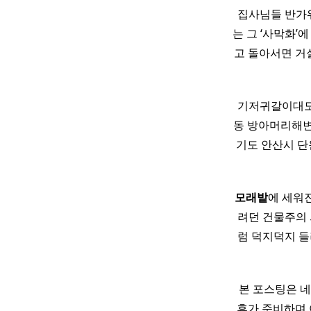
​ 집사님들 반
는 그 ‘사막화’
고 돌아서면 
기저귀갈이대도 
동 방아머리해변
기도 안산시 단
모래
밭
에 세워진
려던 건물주의 
럼 덕지덕지 들
본 포스팅은 
휴가 준비하며 