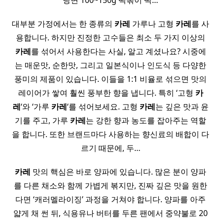
당면 100~150g 떡볶이 떡…
대부분 가정에서는 한 종류의
카레
가루나 고형
카레
를 사
용합니다. 하지만 진정한 고수들은 최소 두 가지 이상의
카레
를 섞어서 사용한다는 사실, 알고 계셨나요? 시중에
는 매운맛, 순한맛, 그리고 일본식이나 인도식 등 다양한
풍미의 제품이 있습니다. 이들을 1:1 비율로 섞으면 맛의
레이어가 쌓여 훨씬 풍부한 향을 냅니다. 특히 ‘고형
카
레
‘와 ‘가루
카레
‘를 섞어보세요. 고형
카레
는 깊은 맛과 윤
기를 주고, 가루
카레
는 강한 향과 농도를 잡아주는 역할
을 합니다. 또한 브랜드마다 사용하는 향신료의 배합이 다
르기 때문에, 두…
카레
맛의 핵심은 바로 양파에 있습니다. 많은 분이 양파
를 다른 채소와 함께 가볍게 볶지만, 진짜 깊은 맛을 원한
다면 ‘캐러멜라이징’ 과정을 거쳐야 합니다. 양파를 아주
얇게 채 썬 뒤, 식용유나 버터를 두른 팬에서 중약불로 20