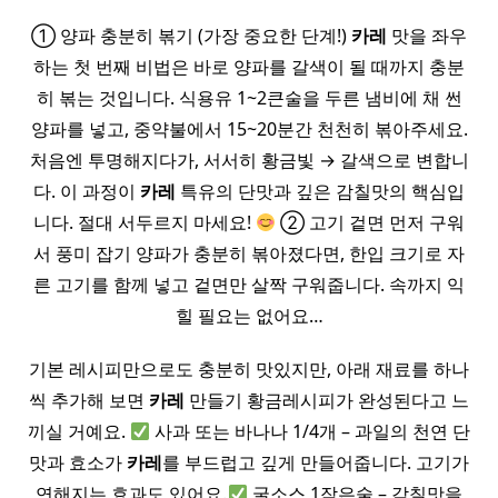
① 양파 충분히 볶기 (가장 중요한 단계!)
카레
맛을 좌우
하는 첫 번째 비법은 바로 양파를 갈색이 될 때까지 충분
히 볶는 것입니다. 식용유 1~2큰술을 두른 냄비에 채 썬
양파를 넣고, 중약불에서 15~20분간 천천히 볶아주세요.
처음엔 투명해지다가, 서서히 황금빛 → 갈색으로 변합니
다. 이 과정이
카레
특유의 단맛과 깊은 감칠맛의 핵심입
니다. 절대 서두르지 마세요!
② 고기 겉면 먼저 구워
서 풍미 잡기 양파가 충분히 볶아졌다면, 한입 크기로 자
른 고기를 함께 넣고 겉면만 살짝 구워줍니다. 속까지 익
힐 필요는 없어요…
기본 레시피만으로도 충분히 맛있지만, 아래 재료를 하나
씩 추가해 보면
카레
만들기 황금레시피가 완성된다고 느
끼실 거예요.
사과 또는 바나나 1/4개 – 과일의 천연 단
맛과 효소가
카레
를 부드럽고 깊게 만들어줍니다. 고기가
연해지는 효과도 있어요.
굴소스 1작은술 – 감칠맛을