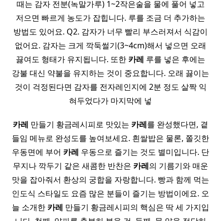
때는 감자 전분(녹말가루) 1~2작은술을 물에 풀어 넣고
저으면 빠르게 농도가 잡힙니다. 루를 조금 더 추가하는
방법도 있어요. Q2. 감자가 너무 빨리 부스러져서 식감이
없어요. 감자는 크게 깍둑썰기(3~4cm)해서 넣으면 오래
끓여도 형태가 유지됩니다. 또한
카레
루를 넣은 후에는
강불 대신 약불을 유지하는 것이 중요합니다. 오래 끓이는
것이 걱정된다면 감자를 전자레인지에 2분 정도 살짝 익
혀두었다가 마지막에 넣
카레
만들기 황금레시피로 맛있는
카레
를 완성했다면, 곁
들임 메뉴로 완성도를 높여보세요. 흰쌀밥은 물론, 쫄깃한
우동면에 부어
카레
우동으로 즐기는 것도 별미입니다. 단
무지나 깍두기 같은 새콤한 반찬은
카레
의 기름기와 매운
맛을 잡아줘서 환상의 궁합을 자랑합니다. 빵과 함께 먹는
인도식 스타일도 요즘 많은 분들이 즐기는 방법이에요. 오
늘 소개한
카레
만들기 황금레시피의 핵심은 딱 세 가지입