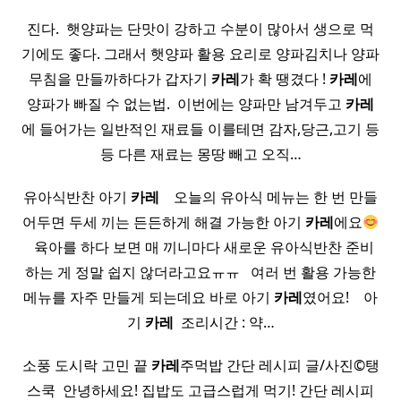
진다. ​ 햇양파는 단맛이 강하고 수분이 많아서 생으로 먹
기에도 좋다. 그래서 햇양파 활용 요리로 양파김치나 양파
무침을 만들까하다가 갑자기
카레
가 확 땡겼다 !
카레
에
양파가 빠질 수 없는법. ​ 이번에는 양파만 남겨두고
카레
에 들어가는 일반적인 재료들 이를테면 감자,당근,고기 등
등 다른 재료는 몽땅 빼고 오직…
유아식반찬 아기
카레
​ ​ ​ 오늘의 유아식 메뉴는 한 번 만들
어두면 두세 끼는 든든하게 해결 가능한 아기
카레
에요
​ ​ 육아를 하다 보면 매 끼니마다 새로운 유아식반찬 준비
하는 게 정말 쉽지 않더라고요ㅠㅠ ​ ​ 여러 번 활용 가능한
메뉴를 자주 만들게 되는데요 바로 아기
카레
였어요! ​ ​ ​ 아
기
카레
​ 조리시간 : 약…
소풍 도시락 고민 끝
카레
주먹밥 간단 레시피 글/사진©탱
스쿡 ​ 안녕하세요! 집밥도 고급스럽게 먹기! 간단 레시피