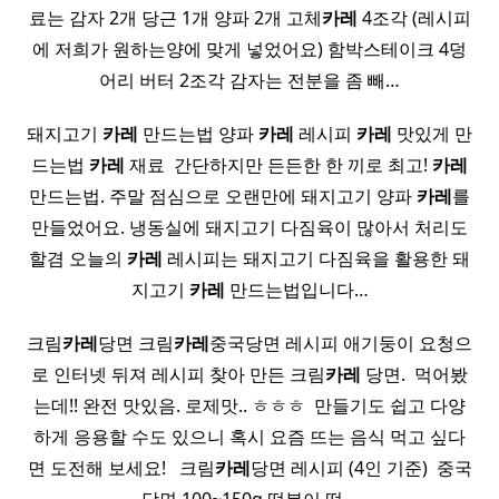
료는 감자 2개 당근 1개 양파 2개 고체
카레
4조각 (레시피
에 저희가 원하는양에 맞게 넣었어요) 함박스테이크 4덩
어리 버터 2조각 감자는 전분을 좀 빼…
돼지고기
카레
만드는법 양파
카레
레시피
카레
맛있게 만
드는법
카레
재료 ​ 간단하지만 든든한 한 끼로 최고!
카레
만드는법. 주말 점심으로 오랜만에 돼지고기 양파
카레
를
만들었어요. 냉동실에 돼지고기 다짐육이 많아서 처리도
할겸 오늘의
카레
레시피는 돼지고기 다짐육을 활용한 돼
지고기
카레
만드는법입니다…
크림
카레
당면 크림
카레
중국당면 레시피 애기둥이 요청으
로 인터넷 뒤져 레시피 찾아 만든 크림
카레
당면. ​ 먹어봤
는데!! 완전 맛있음. 로제맛.. ㅎㅎㅎ ​ 만들기도 쉽고 다양
하게 응용할 수도 있으니 혹시 요즘 뜨는 음식 먹고 싶다
면 도전해 보세요! ​ ​ 크림
카레
당면 레시피 (4인 기준) ​ 중국