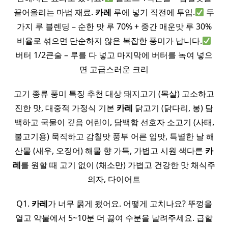
끌어올리는 마법 재료.
카레
루에 넣기 직전에 투입.
두
가지 루 블렌딩 – 순한 맛 루 70% + 중간 매운맛 루 30%
비율로 섞으면 단순하지 않은 복잡한 풍미가 납니다.
버터 1/2큰술 – 루를 다 넣고 마지막에 버터를 녹여 넣으
면 고급스러운 크리
고기 종류 풍미 특징 추천 대상 돼지고기 (목살) 고소하고
진한 맛, 대중적 가정식 기본
카레
닭고기 (닭다리, 봉) 담
백하고 국물이 깊음 어린이, 담백함 선호자 소고기 (사태,
불고기용) 묵직하고 감칠맛 풍부 어른 입맛, 특별한 날 해
산물 (새우, 오징어) 해물 향 가득, 가볍고 시원 색다른
카
레
를 원할 때 고기 없이 (채소만) 가볍고 건강한 맛 채식주
의자, 다이어트
Q1.
카레
가 너무 묽게 됐어요. 어떻게 고치나요? 뚜껑을
열고 약불에서 5~10분 더 끓여 수분을 날려주세요. 급할