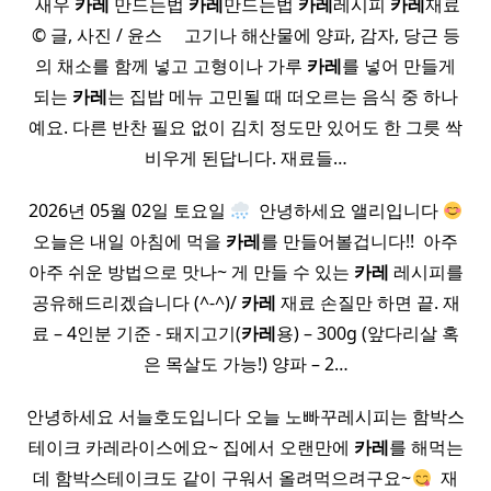
​ ​ 새우
카레
만드는법
카레
만드는법
카레
레시피
카레
재료 ​
© 글, 사진 / 윤스 ​ ​ ​ ​ 고기나 해산물에 양파, 감자, 당근 등
의 채소를 함께 넣고 고형이나 가루
카레
를 넣어 만들게
되는
카레
는 집밥 메뉴 고민될 때 떠오르는 음식 중 하나
예요. 다른 반찬 필요 없이 김치 정도만 있어도 한 그릇 싹
비우게 된답니다. 재료들…
2026년 05월 02일 토요일
​ 안녕하세요 앨리입니다
오늘은 내일 아침에 먹을
카레
를 만들어볼겁니다!! ​ 아주
아주 쉬운 방법으로 맛나~ 게 만들 수 있는
카레
레시피를
공유해드리겠습니다 (^-^)/
카레
재료 손질만 하면 끝. 재
료 – 4인분 기준 -​ 돼지고기(
카레
용) – 300g​ (앞다리살 혹
은 목살도 가능!)​ 양파 – 2…
안녕하세요 서늘호도입니다 오늘 노빠꾸레시피는 함박스
테이크 카레라이스에요~ 집에서 오랜만에
카레
를 해먹는
데 함박스테이크도 같이 구워서 올려먹으려구요~
​ 재