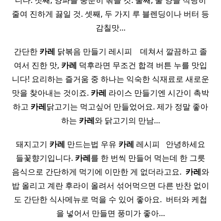
니다. 첫째, 양파를 충분히 볶을 것. 둘째, 물 양을 적당히
줄여 진하게 끓일 것. 셋째, 두 가지 루 블렌딩이나 버터 등
감칠맛…
간단한
카레
닭볶음 만들기 레시피 ​ ​ ​ 데쳐서 깔끔하고 졸
여서 진한 맛,
카레
덕후라면 무조건 합격 버튼 누를 맛입
니다! 요리하는 즐거움 중 하나는 익숙한 식재료로 새로운
맛을 찾아내는 것이죠.
카레
라이스 만들기엔 시간이 촉박
하고
카레
닭고기는 먹고싶어 만들었어요. 제가 정말 좋아
하는
카레
와 닭고기의 만남…
돼지고기
카레
만드는법 우유
카레
레시피 ​ ​ 안녕하세요
들꽃향기입니다.
카레
를 한 번씩 만들어 먹는데 한 그릇
음식으로 간단하게 먹기에 이만한 게 없더라고요. ​
카레
와
밥 올리고 계란 후라이 올려서 섞어먹으면 다른 반찬 없이
도 간단한 식사메뉴로 먹을 수 있어 좋아요. ​ 버터와 케첩
을 넣어서 만들면 풍미가 좋아…