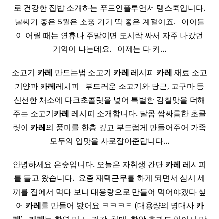
로 건강한 집밥 소개하는 푸드인플루언서 탱스쿡입니다.
날씨가 좋은 5월은 소풍 가기 딱 좋은 계절이죠. ​ ​ 아이들
이 어릴 때는 연휴나 주말이면 도시락 싸서 자주 나갔던
기억이 나는데요. ​ ​ 이제는 다 커…
소고기
카레
만드는법 소고기
카레
레시피
카레
재료 소고
기양파
카레
레시피 ​ ​ 부드러운 소고기와 당근, 고구마 등
신선한 채소에 다크초콜릿을 넣어 특별한 감칠맛을 더해
주는 소고기
카레
레시피 소개합니다. 달콤 쌉싸름한 초콜
릿이
카레
의 풍미를 한층 깊고 부드럽게 만들어주어 가족
모두의 입맛을 사로잡아준답니다…
안녕하세요 은숲입니다. 오늘은 자취생 간단
카레
레시피
를 들고 왔습니다. ​ 요즘 재택근무를 하게 되면서 삼시 세
끼를 집에서 먹다 보니 대용량으로 만들어 먹어야겠다 싶
어
카레
를 만들어 봤어요 ㅋㅋㅋㅋ (대용량의 명대사
카