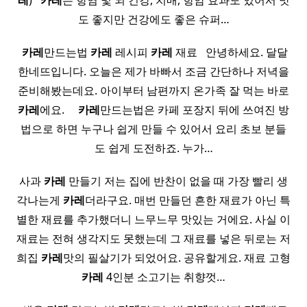
레
) ​ ​
카레
는 항염 및 뇌 건강, 치매, 항암 효과도 있어서 맛
도 좋지만 건강에도 좋은 슈퍼…
​
카레
만드는법
카레
레시피
카레
재료 ​ ​ 안녕하세요. 달달
한네뜨입니다. 오늘은 제가 바빠서 조금 간단하나 저녁을
준비해봤는데요. 아이부터 남편까지 온가족 잘 먹는 바로
카레
에요. ​ ​ ​ ​
카레
만드는법은 카페 포장지 뒤에 쓰여진 방
법으로 하면 누구나 쉽게 만들 수 있어서 요리 초보 분들
도 쉽게 도전하죠. 누가…
사과
카레
만들기 저는 집에 반찬이 없을 때 가장 빨리 생
각나는게
카레
더라구요. 매번 만들던 흔한 재료가 아닌 특
별한 재료를 추가했더니 느무느무 맛있는 거에요. 사실 이
재료는 전혀 생각지도 못했는데 그 재료를 넣은 뒤로는 저
희집
카레
맛의 필살기가 되었어요. 공유할게요. 재료 고형
카레
4인분 소고기는 취향껏…